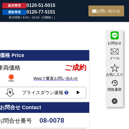
0120-51-5015
販売専用
て
お問い合わせ
0120-77-5151
買取専用
受付時間 / 9:00～18:00（日曜除く）
お問合せ
価格
Price
メール
ご成約
車両価格
お気に入り
Webで審査お問い合わせ
閲覧履歴
プライスダウン速報
▶
お問合せ
Contact
08-0078
お問合せ番号