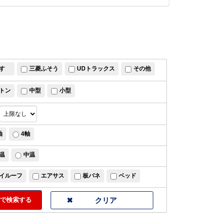
すゞ
三菱ふそう
UDトラックス
その他
トン
中型
小型
軸
4軸
温
中温
イルーフ
エアサス
板バネ
ベッド
で検索する