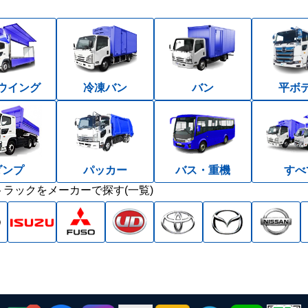
ウイング
冷凍バン
バン
平ボ
ダンプ
パッカー
バス・重機
すべ
ラックをメーカーで探す(一覧)