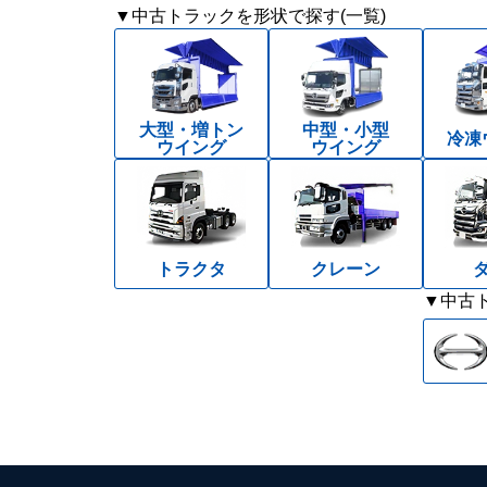
▼中古トラックを形状で探す(一覧)
大型・増トン
中型・小型
冷凍
ウイング
ウイング
トラクタ
クレーン
▼中古ト