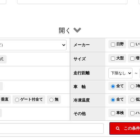
開く
日野
い
メーカー
大型
増
サイズ
式
走行距離
～
ド
全て
3
車 軸
垂直
ゲート付全て
無
全て
低
冷凍温度
車検
ハ
その他
この条件