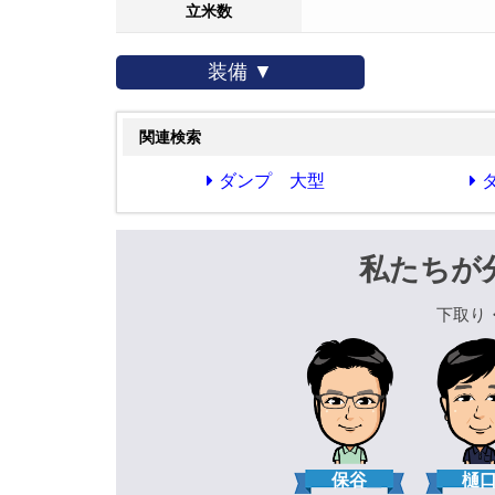
立米数
装備 ▼
関連検索
ダンプ 大型
私たちが
下取り
保谷
樋