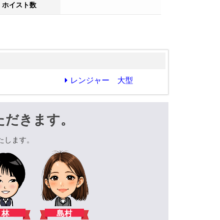
ホイスト数
レンジャー 大型
ただきます。
たします。
林
島村