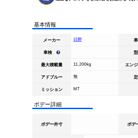
基本情報
日野
メーカー
車
車検
型
11,200kg
最大積載量
エンジ
無
アドブルー
定
MT
ミッション
ボデー詳細
ボデー外寸
ボデ