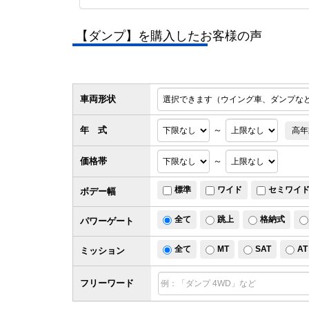
【ダンプ】を購入したお客様の声
車両形状
年 式
～
高年
価格帯
～
標準
ワイド
セミワイ
ボデー幅
全て
跳上
格納式
パワー
ゲート
全て
MT
SAT
AT
ミッション
フリーワード