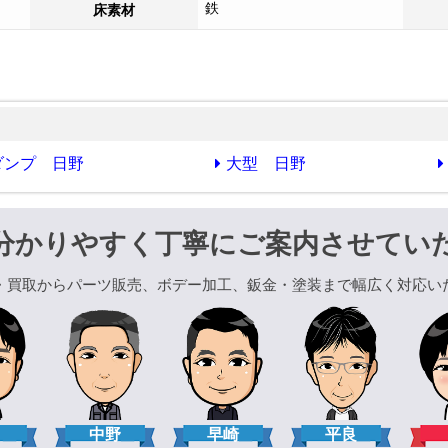
鉄
床素材
ダンプ 日野
大型 日野
分かりやすく丁寧にご案内させてい
・買取からパーツ販売、ボデー加工、鈑金・塗装まで幅広く対応い
口
中野
早崎
平良