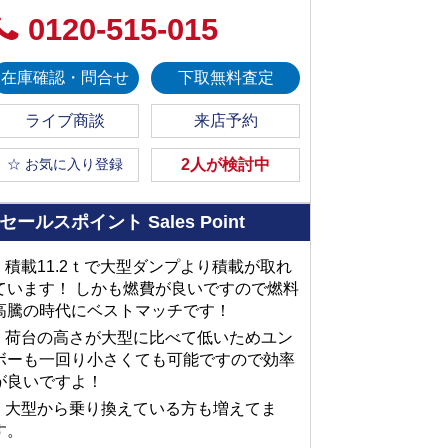
0120-515-015
在庫確認・問合せ
下取無料査定
ライブ商談
来店予約
☆ お気に入り登録
2人が検討中
セールスポイント
Sales Point
■ 積載11.2ｔで大型ダンプより積載が取れ
ています！ しかも燃費が良いですので燃料
高騰の時代にベストマッチです！
■ 荷台の高さが大型に比べて低いためユン
ボーも一回り小さくても可能ですので効率
が良いですよ！
■ 大型から乗り換えている方も増えてま
す。