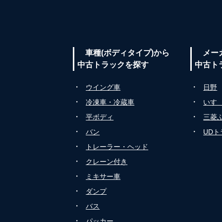
車種(ボディタイプ)から
メー
中古トラックを探す
中古ト
・
・
ウイング車
日野
・
・
冷凍車・冷蔵車
いす
・
・
平ボディ
三菱
・
・
バン
UD
・
トレーラー・ヘッド
・
クレーン付き
・
ミキサー車
・
ダンプ
・
バス
・
パッカー