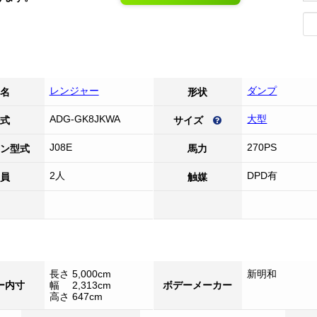
レンジャー
ダンプ
名
形状
ADG-GK8JKWA
大型
式
サイズ
J08E
270PS
ン型式
馬力
2人
DPD有
員
触媒
長さ 5,000cm
新明和
ー内寸
幅 2,313cm
ボデーメーカー
高さ 647cm