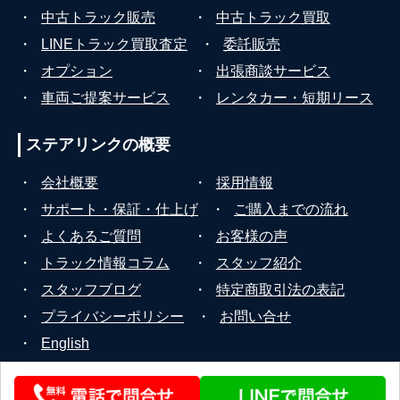
・
中古トラック販売
・
中古トラック買取
・
LINEトラック買取査定
・
委託販売
・
オプション
・
出張商談サービス
・
車両ご提案サービス
・
レンタカー・短期リース
ステアリンクの
概要
・
会社概要
・
採用情報
・
サポート・保証・仕上げ
・
ご購入までの流れ
・
よくあるご質問
・
お客様の声
・
トラック情報コラム
・
スタッフ紹介
・
スタッフブログ
・
特定商取引法の表記
・
プライバシーポリシー
・
お問い合せ
・
English
© 2026 STEERLINK Co.,Ltd