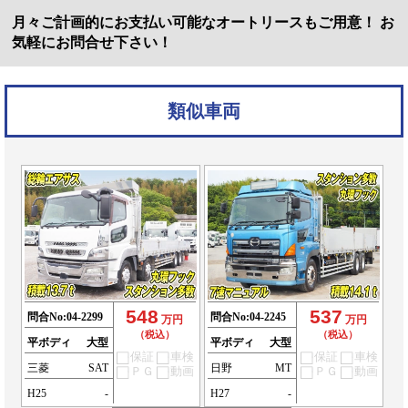
月々ご計画的にお支払い可能なオートリースもご用意！ お
気軽にお問合せ下さい！
類似車両
548
537
問合No:
04-2299
問合No:
04-2245
万円
万円
（税込）
（税込）
平ボディ
大型
平ボディ
大型
保証
車検
保証
車検
三菱
SAT
日野
MT
ＰＧ
動画
ＰＧ
動画
H25
-
H27
-