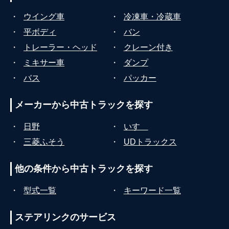
・
ウイング車
・
冷凍車・冷蔵車
・
平ボディ
・
バン
・
トレーラー・ヘッド
・
クレーン付き
・
ミキサー車
・
ダンプ
・
バス
・
パッカー
メーカーから
中古トラックを探す
・
日野
・
いすゞ
・
三菱ふそう
・
UDトラックス
他の条件から
中古トラックを探す
・
型式一覧
・
キーワード一覧
ステアリンクの
サービス