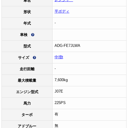
車名
平ボディ
形状
-
年式
車検
ADG-FE7JLWA
型式
中増t
サイズ
-
走行距離
7,600kg
最大積載量
J07E
エンジン型式
225PS
馬力
有
ターボ
無
アドブルー