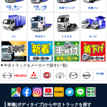
大型・増トン
中型・小型
冷凍ウイング
冷凍バン
ウイング
ウイング
バン
平ボディ
トラクタ
すべて
▼中古トラックをメーカーで探す(一覧)
その他
車種(ボディタイプ)から
中古トラックを探す