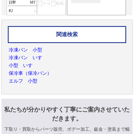
日野
MT
ＰＧ
動画
R2
-
関連検索
冷凍バン 小型
冷凍バン いすゞ
小型 いすゞ
保冷車（保冷バン）
エルフ 小型
私たちが分かりやすく丁寧にご案内させていた
だきます。
下取り・買取からパーツ販売、ボデー加工、鈑金・塗装まで幅