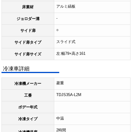
アルミ縞板
床素材
-
ジョロダー溝
○
サイド扉
スライド式
サイド扉タイプ
左:幅79×高さ161
サイド扉サイズ
冷凍車詳細
菱重
冷凍機メーカー
TDJS35A-L2M
工番
ボデー年式
中温
冷凍タイプ
2時間