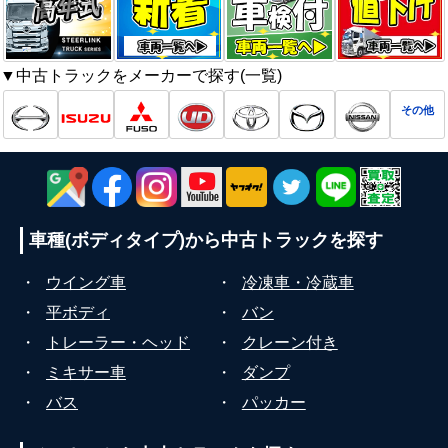
▼中古トラックをメーカーで探す(一覧)
その他
車種(ボディタイプ)から
中古トラックを探す
・
ウイング車
・
冷凍車・冷蔵車
・
平ボディ
・
バン
・
トレーラー・ヘッド
・
クレーン付き
・
ミキサー車
・
ダンプ
・
バス
・
パッカー