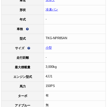
車名
冷凍バン
形状
-
年式
車検
TKG-NPR85AN
型式
小型
サイズ
-
走行距離
3,000kg
最大積載量
4JJ1
エンジン型式
150PS
馬力
有
ターボ
無
アドブルー