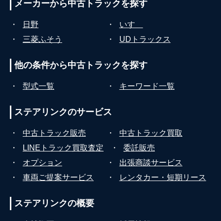
メーカーから
中古トラックを探す
・
日野
・
いすゞ
・
三菱ふそう
・
UDトラックス
他の条件から
中古トラックを探す
・
型式一覧
・
キーワード一覧
ステアリンクの
サービス
・
中古トラック販売
・
中古トラック買取
・
LINEトラック買取査定
・
委託販売
・
オプション
・
出張商談サービス
・
車両ご提案サービス
・
レンタカー・短期リース
ステアリンクの
概要