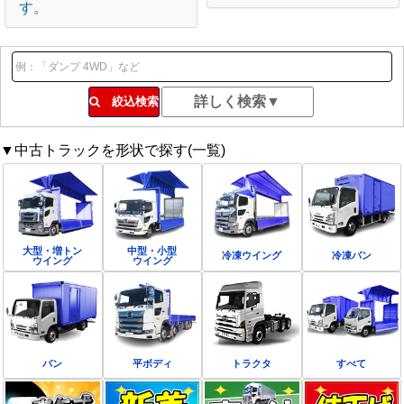
す。
絞込検索
▼中古トラックを形状で探す(一覧)
大型・増トン
中型・小型
冷凍ウイング
冷凍バン
ウイング
ウイング
バン
平ボディ
トラクタ
すべて