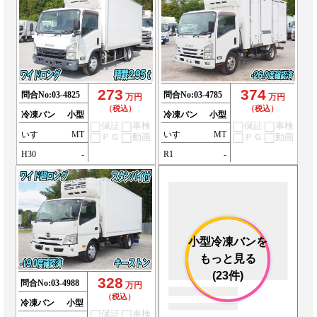
273
374
問合No:
03-4825
問合No:
03-4785
万円
万円
（税込）
（税込）
冷凍バン
小型
冷凍バン
小型
保証
車検
保証
車検
いすゞ
MT
いすゞ
MT
ＰＧ
動画
ＰＧ
動画
H30
-
R1
-
小型冷凍バンを
もっと見る
(23件)
328
問合No:
03-4988
万円
（税込）
冷凍バン
小型
保証
車検