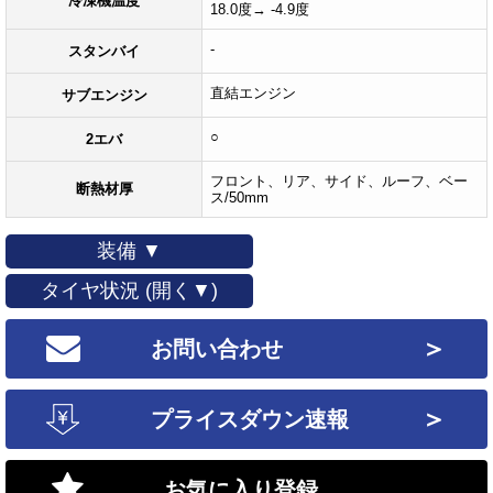
冷凍機温度
18.0度→ -4.9度
-
スタンバイ
直結エンジン
サブエンジン
○
2エバ
フロント、リア、サイド、ルーフ、ベー
断熱材厚
ス/50mm
装備 ▼
タイヤ状況 (開く▼)
＞
お問い合わせ
＞
プライスダウン速報
お気に入り登録