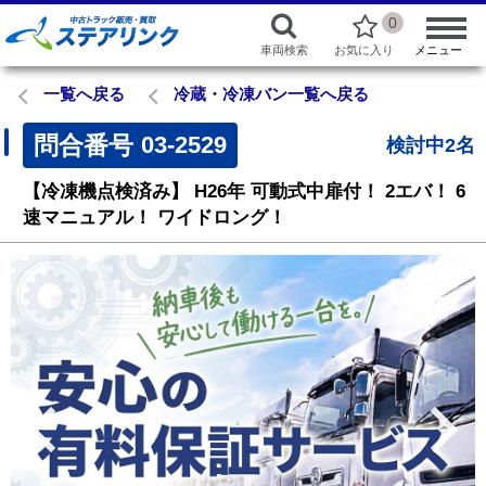
0
車両検索
お気に入り
メニュー
一覧へ戻る
冷蔵・冷凍バン一覧へ戻る
問合番号
03-2529
検討中2名
【冷凍機点検済み】
H26年
可動式中扉付！
2エバ！
6
速マニュアル！
ワイドロング！