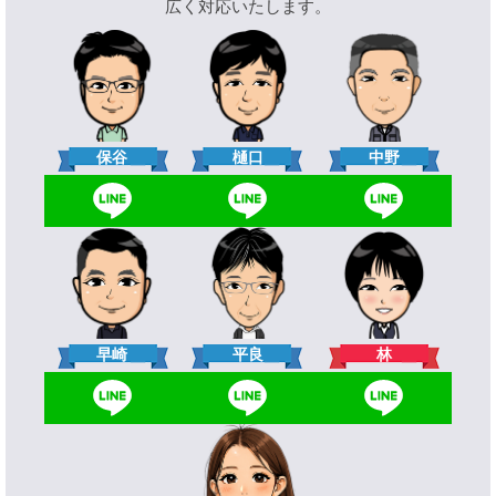
広く対応いたします。
樋口
保谷
中野
林
早崎
平良