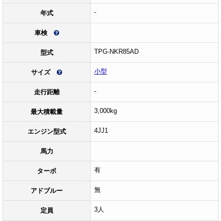
-
年式
車検
TPG-NKR85AD
型式
小型
サイズ
-
走行距離
3,000kg
最大積載量
4JJ1
エンジン型式
馬力
有
ターボ
無
アドブルー
3人
定員