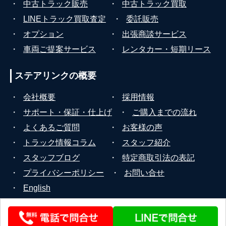
・
中古トラック販売
・
中古トラック買取
・
LINEトラック買取査定
・
委託販売
・
オプション
・
出張商談サービス
・
車両ご提案サービス
・
レンタカー・短期リース
ステアリンクの
概要
・
会社概要
・
採用情報
・
サポート・保証・仕上げ
・
ご購入までの流れ
・
よくあるご質問
・
お客様の声
・
トラック情報コラム
・
スタッフ紹介
・
スタッフブログ
・
特定商取引法の表記
・
プライバシーポリシー
・
お問い合せ
・
English
© 2026 STEERLINK Co.,Ltd