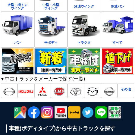
大型・増トン
中型・小型
冷凍ウイング
冷凍バン
ウイング
ウイング
バン
平ボディ
トラクタ
すべて
▼中古トラックをメーカーで探す(一覧)
その他
車種(ボディタイプ)から
中古トラックを探す