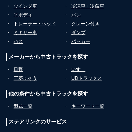
・
ウイング車
・
冷凍車・冷蔵車
・
平ボディ
・
バン
・
トレーラー・ヘッド
・
クレーン付き
・
ミキサー車
・
ダンプ
・
バス
・
パッカー
メーカーから
中古トラックを探す
・
日野
・
いすゞ
・
三菱ふそう
・
UDトラックス
他の条件から
中古トラックを探す
・
型式一覧
・
キーワード一覧
ステアリンクの
サービス