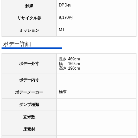
DPD有
触媒
9,170円
リサイクル券
MT
ミッション
ボデー詳細
長さ 469cm
ボデー外寸
幅 169cm
高さ 198cm
ボデー内寸
極東
ボデーメーカー
ダンプ種類
立米数
床素材