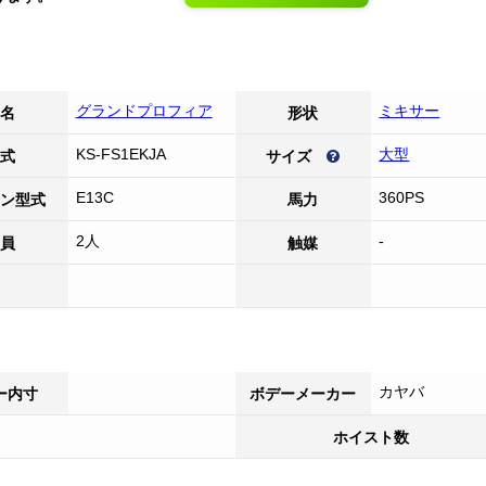
グランドプロフィア
ミキサー
名
形状
KS-FS1EKJA
大型
式
サイズ
E13C
360PS
ン型式
馬力
2人
-
員
触媒
カヤバ
ー内寸
ボデーメーカー
ホイスト数