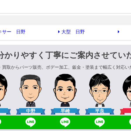
キサー 日野
大型 日野
分かりやすく丁寧にご案内させてい
・買取からパーツ販売、ボデー加工、鈑金・塗装まで幅広く対応い
口
中野
早崎
平良