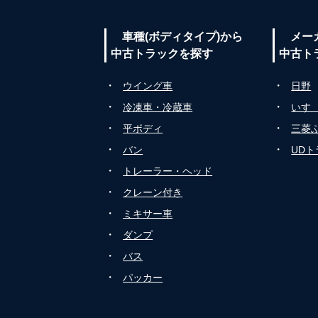
車種(ボディタイプ)から
メー
中古トラックを探す
中古ト
・
・
ウイング車
日野
・
・
冷凍車・冷蔵車
いす
・
・
平ボディ
三菱
・
・
バン
UD
・
トレーラー・ヘッド
・
クレーン付き
・
ミキサー車
・
ダンプ
・
バス
・
パッカー