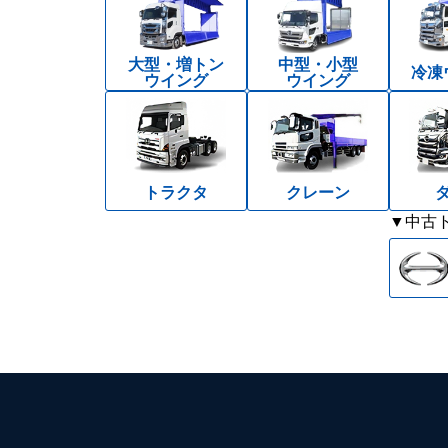
大型・増トン
中型・小型
冷凍
ウイング
ウイング
トラクタ
クレーン
▼中古ト