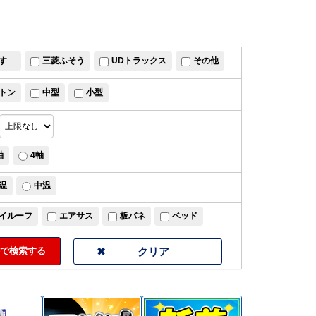
すゞ
三菱ふそう
UDトラックス
その他
トン
中型
小型
軸
4軸
温
中温
イルーフ
エアサス
板バネ
ベッド
で検索する