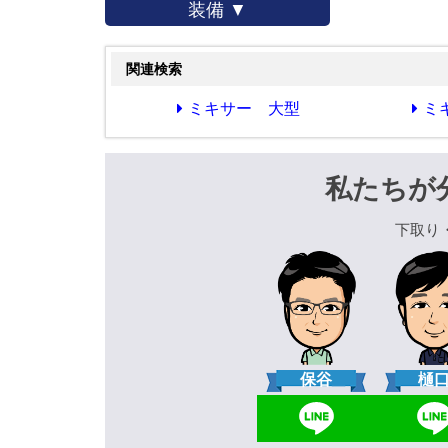
装備 ▼
関連検索
ミキサー 大型
ミ
私たちが
下取り
保谷
樋