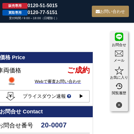
0120-51-5015
販売専用
て
お問い合わせ
0120-77-5151
買取専用
受付時間 / 9:00～18:00（日曜除く）
お問合せ
価格
Price
メール
ご成約
車両価格
お気に入り
Webで審査お問い合わせ
閲覧履歴
プライスダウン速報
▶
お問合せ
Contact
20-0007
お問合せ番号