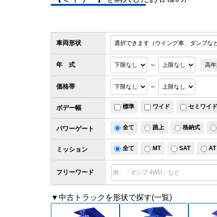
車両形状
年 式
～
高年
価格帯
～
標準
ワイド
セミワイ
ボデー幅
全て
跳上
格納式
パワー
ゲート
全て
MT
SAT
AT
ミッション
フリーワード
▼中古トラックを形状で探す(一覧)