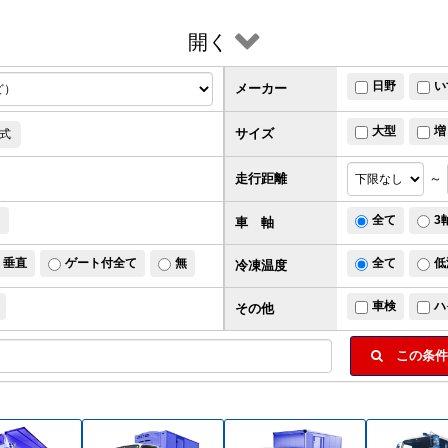
開く
日野
い
メーカー
大型
増
サイズ
式
走行距離
～
ド
全て
3
車 軸
垂直
ゲート付全て
無
全て
低
冷凍温度
車検
ハ
その他
この条件