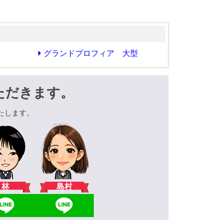
グランドプロフィア 大型
ただきます。
たします。
林
島村