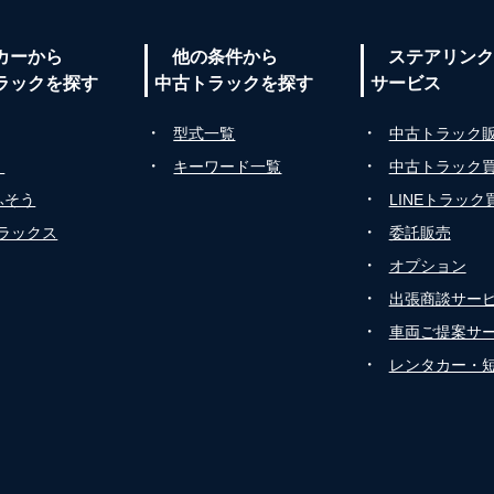
カーから
他の条件から
ステアリンク
ラックを探す
中古トラックを探す
サービス
・
・
型式一覧
中古トラック
・
・
ゞ
キーワード一覧
中古トラック
・
ふそう
LINEトラック
・
トラックス
委託販売
・
オプション
・
出張商談サー
・
車両ご提案サ
・
レンタカー・