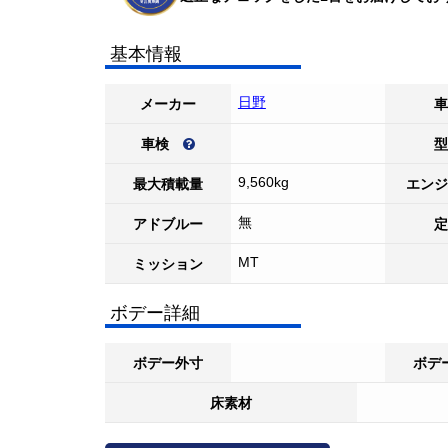
基本情報
日野
メーカー
車
車検
型
9,560kg
最大積載量
エンジ
無
アドブルー
定
MT
ミッション
ボデー詳細
ボデー外寸
ボデ
床素材