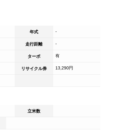
-
年式
-
走行距離
有
ターボ
13,290円
リサイクル券
立米数