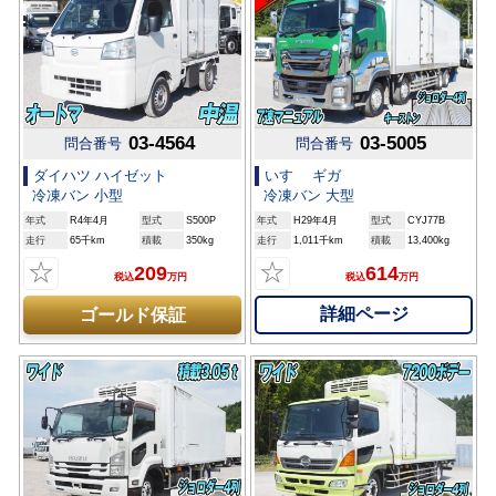
03-4564
03-5005
問合番号
問合番号
ダイハツ ハイゼット
いすゞ ギガ
冷凍バン 小型
冷凍バン 大型
年式
R4年4月
型式
S500P
年式
H29年4月
型式
CYJ77B
走行
65千km
積載
350kg
走行
1,011千km
積載
13,400kg
☆
☆
209
614
税込
万円
税込
万円
詳細ページ
ゴールド保証