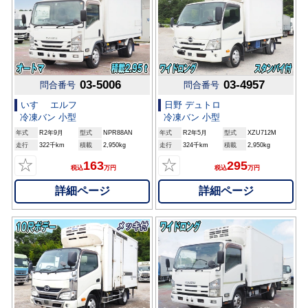
03-5006
03-4957
問合番号
問合番号
いすゞ エルフ
日野 デュトロ
冷凍バン 小型
冷凍バン 小型
年式
R2年9月
型式
NPR88AN
年式
R2年5月
型式
XZU712M
走行
322千km
積載
2,950kg
走行
324千km
積載
2,950kg
☆
☆
163
295
税込
万円
税込
万円
詳細ページ
詳細ページ