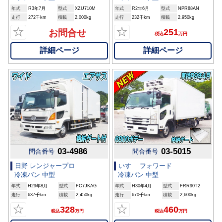
年式
R3年7月
型式
XZU710M
年式
R2年6月
型式
NPR88AN
走行
272千km
積載
2,000kg
走行
232千km
積載
2,950kg
☆
☆
251
お問合せ
税込
万円
詳細ページ
詳細ページ
03-4986
03-5015
問合番号
問合番号
日野 レンジャープロ
いすゞ フォワード
冷凍バン 中型
冷凍バン 中型
年式
H29年8月
型式
FC7JKAG
年式
H30年4月
型式
FRR90T2
走行
637千km
積載
2,450kg
走行
670千km
積載
2,600kg
☆
☆
328
460
税込
万円
税込
万円