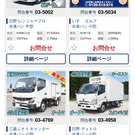
03-5002
03-5034
問合番号
問合番号
日野 レンジャープロ
いすゞ エルフ
冷凍バン 中型
冷凍バン 小型
年式
H26年11月
型式
FC9JKAA
年式
R2年7月
型式
NPR88AN
走行
533千km
積載
2,750kg
走行
214千km
積載
2,000kg
☆
☆
お問合せ
お問合せ
詳細ページ
詳細ページ
03-4769
03-4958
問合番号
問合番号
三菱ふそう キャンター
日野 デュトロ
冷凍バン 小型
冷凍バン 小型