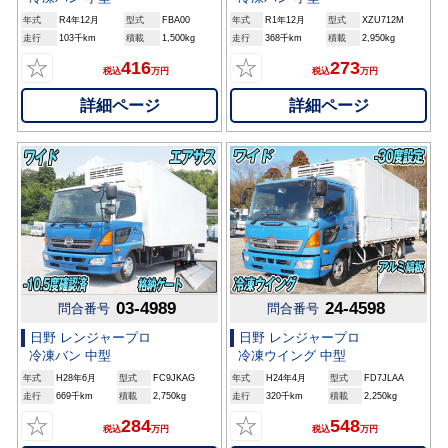
年式
R4年12月
型式
FBA00
年式
R1年12月
型式
XZU712M
走行
103千km
積載
1,500kg
走行
368千km
積載
2,950kg
☆
☆
416
273
税込
万円
税込
万円
詳細ページ
詳細ページ
03-4989
24-4598
問合番号
問合番号
日野 レンジャープロ
日野 レンジャープロ
冷凍バン 中型
冷凍ウイング 中型
年式
H28年6月
型式
FC9JKAG
年式
H24年4月
型式
FD7JLAA
走行
669千km
積載
2,750kg
走行
320千km
積載
2,250kg
☆
☆
284
548
税込
万円
税込
万円