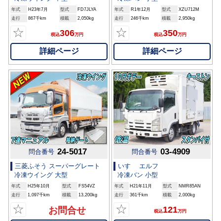
年式
H23年7月
型式
FD7JLYA
年式
R1年12月
型式
XZU712M
走行
867千km
積載
2,050kg
走行
246千km
積載
2,950kg
☆
☆
306
350
税込
万円
税込
万円
詳細ページ
詳細ページ
24-5017
03-4909
問合番号
問合番号
三菱ふそう スーパーグレート
いすゞ エルフ
冷凍ウイング 大型
冷凍バン 小型
年式
H25年10月
型式
FS54VZ
年式
H21年11月
型式
NMR85AN
走行
1,097千km
積載
13,200kg
走行
361千km
積載
2,000kg
☆
☆
121
お問合せ
税込
万円