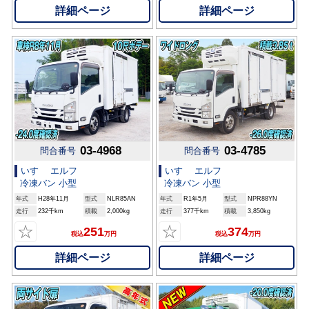
詳細ページ
詳細ページ
03-4968
03-4785
問合番号
問合番号
いすゞ エルフ
いすゞ エルフ
冷凍バン 小型
冷凍バン 小型
年式
H28年11月
型式
NLR85AN
年式
R1年5月
型式
NPR88YN
走行
232千km
積載
2,000kg
走行
377千km
積載
3,850kg
☆
☆
251
374
税込
万円
税込
万円
詳細ページ
詳細ページ