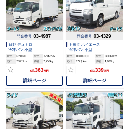
03-4987
03-4329
問合番号
問合番号
日野 デュトロ
トヨタ ハイエース
冷凍バン 小型
冷凍バン 小型
年式
R2年5月
型式
XZU722M
年式
H30年10月
型式
GDH206V
走行
200千km
積載
2,950kg
走行
172千km
積載
1,000kg
☆
☆
363
339
税込
万円
税込
万円
詳細ページ
詳細ページ