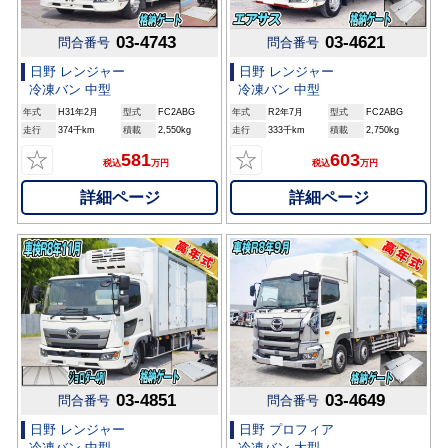
03-4743
03-4621
問合番号
問合番号
日野 レンジャー
日野 レンジャー
冷凍バン 中型
冷凍バン 中型
年式
H31年2月
型式
FC2ABG
年式
R2年7月
型式
FC2ABG
走行
374千km
積載
2,550kg
走行
333千km
積載
2,750kg
☆
☆
581
603
税込
万円
税込
万円
詳細ページ
詳細ページ
03-4851
03-4649
問合番号
問合番号
日野 レンジャー
日野 プロフィア
冷凍バン 中型
冷凍バン 大型