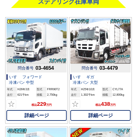
ステアリンク在庫車両
03-4654
03-4479
問合番号
問合番号
いすゞ フォワード
いすゞ ギガ
冷凍バン 中型
冷凍バン 大型
年式
H26年3月
型式
FRR90T2
年式
H25年10月
型式
CYL77A
走行
621千km
積載
2,750kg
走行
1,302千km
積載
12,800kg
☆
☆
229
438
税込
万円
税込
万円
詳細ページ
詳細ページ