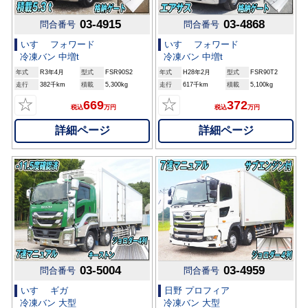
03-4915
03-4868
問合番号
問合番号
いすゞ フォワード
いすゞ フォワード
冷凍バン 中増t
冷凍バン 中増t
年式
R3年4月
型式
FSR90S2
年式
H28年2月
型式
FSR90T2
走行
382千km
積載
5,300kg
走行
617千km
積載
5,100kg
☆
☆
669
372
税込
万円
税込
万円
詳細ページ
詳細ページ
03-5004
03-4959
問合番号
問合番号
いすゞ ギガ
日野 プロフィア
冷凍バン 大型
冷凍バン 大型