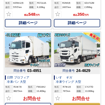
年式
H25年12月
型式
FE7JLAA
年式
R2年6月
型式
XZU712M
走行
570千km
積載
6,100kg
走行
243千km
積載
2,950kg
☆
☆
548
350
税込
万円
税込
万円
詳細ページ
詳細ページ
03-4951
24-4629
問合番号
問合番号
日野 プロフィア
いすゞ ギガ
冷凍バン 大型
冷凍ウイング 大型
年式
R1年7月
型式
FW1AHJ
年式
R7年1月
型式
CYJ77D
走行
862千km
積載
13,400kg
走行
79千km
積載
13,000kg
☆
☆
お問合せ
お問合せ