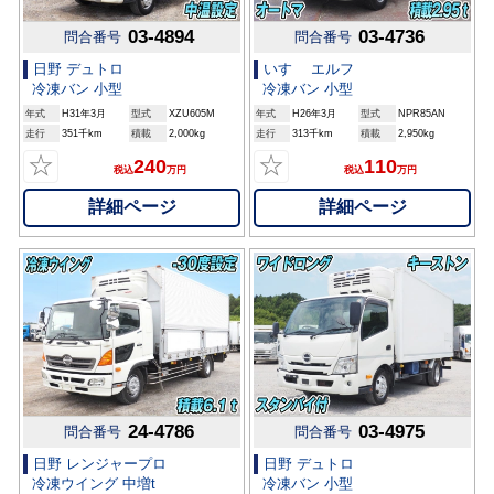
03-4894
03-4736
問合番号
問合番号
日野 デュトロ
いすゞ エルフ
冷凍バン 小型
冷凍バン 小型
年式
H31年3月
型式
XZU605M
年式
H26年3月
型式
NPR85AN
走行
351千km
積載
2,000kg
走行
313千km
積載
2,950kg
☆
☆
240
110
税込
万円
税込
万円
詳細ページ
詳細ページ
24-4786
03-4975
問合番号
問合番号
日野 レンジャープロ
日野 デュトロ
冷凍ウイング 中増t
冷凍バン 小型