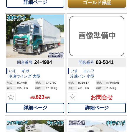
詳細ページ
ゴールド保証
24-4984
03-5041
問合番号
問合番号
いすゞ ギガ
いすゞ エルフ
冷凍ウイング 大型
冷凍バン 小型
年式
R1年6月
型式
CYJ77C
年式
H31年1月
型式
NPR88AN
走行
915千km
積載
12,800kg
走行
411千km
積載
2,950kg
☆
☆
823
お問合せ
税込
万円
詳細ページ
詳細ページ