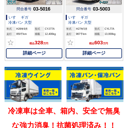
03-5016
03-5003
問合番号
問合番号
いすゞ ギガ
いすゞ ギガ
冷凍バン 大型
冷凍バン 大型
年式
H26年9月
型式
CYJ77A
年式
H27年5月
型式
CYL77A
走行
950千km
積載
12,400kg
走行
967千km
積載
13,000kg
☆
☆
328
603
税込
万円
税込
万円
詳細ページ
詳細ページ
冷凍車は全車、箱内、安全で無臭
な強力消臭！抗菌処理済み！！