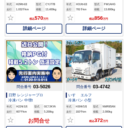
年式
H29年4月
型式
CYJ77B
年式
H31年4月
型式
FW1AHG
走行
1,032千km
積載
13,400kg
走行
781千km
積載
13,600kg
☆
☆
570
856
税込
万円
税込
万円
詳細ページ
詳細ページ
03-5026
03-4742
問合番号
問合番号
日野 レンジャープロ
いすゞ エルフ
冷凍バン 中増t
冷凍バン 小型
年式
H22年3月
型式
GC7JKYA
年式
H30年5月
型式
NMR85AN
走行
607千km
積載
5,200kg
走行
192千km
積載
2,000kg
☆
☆
372
お問合せ
税込
万円