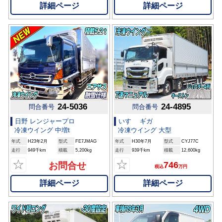
詳細ページ
詳細ページ
24-5036
24-4895
問合番号
問合番号
日野 レンジャープロ
いすゞ ギガ
冷凍ウイング 中増t
冷凍ウイング 大型
年式
H23年2月
型式
FE7JMAG
年式
H30年7月
型式
CYJ77C
走行
949千km
積載
5,200kg
走行
939千km
積載
12,600kg
☆
☆
746
お問合せ
税込
万円
詳細ページ
詳細ページ