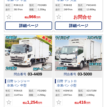
年式
R3年11月
型式
FD2ABG
年式
R3年8月
型式
FW1AHG
走行
391千km
積載
2,250kg
走行
249千km
積載
12,600kg
☆
☆
966
お問合せ
税込
万円
詳細ページ
詳細ページ
03-4409
03-5000
問合番号
問合番号
日野 レンジャー
日野 デュトロ
冷凍バン 中型
冷凍バン 小型
年式
R5年4月
型式
FD2ABG
年式
H30年5月
型式
XZU710M
走行
114千km
積載
2,250kg
走行
220千km
積載
2,000kg
☆
☆
1,254
416
税込
万円
税込
万円