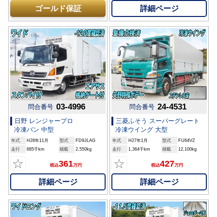
詳細ページ
ゴールド保証
03-4996
24-4531
問合番号
問合番号
日野 レンジャープロ
三菱ふそう スーパーグレート
冷凍バン 中型
冷凍ウイング 大型
年式
H28年11月
型式
FD9JLAG
年式
H27年1月
型式
FU64VZ
走行
685千km
積載
2,550kg
走行
1,364千km
積載
12,100kg
☆
☆
361
427
税込
万円
税込
万円
詳細ページ
詳細ページ