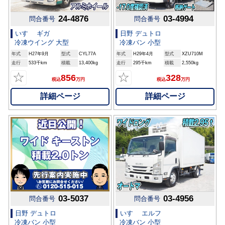
24-4876
03-4994
問合番号
問合番号
いすゞ ギガ
日野 デュトロ
冷凍ウイング 大型
冷凍バン 小型
年式
H27年9月
型式
CYL77A
年式
H29年4月
型式
XZU710M
走行
533千km
積載
13,400kg
走行
295千km
積載
2,550kg
☆
☆
856
328
税込
万円
税込
万円
詳細ページ
詳細ページ
03-5037
03-4956
問合番号
問合番号
日野 デュトロ
いすゞ エルフ
冷凍バン 小型
冷凍バン 小型