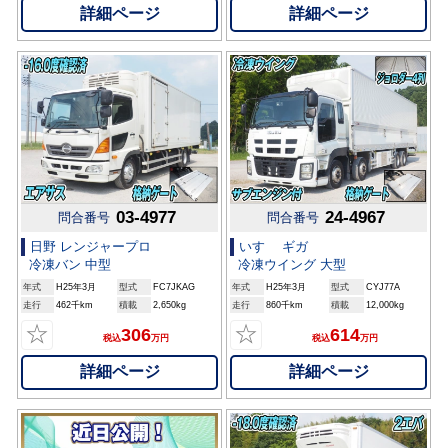
詳細ページ
詳細ページ
03-4977
24-4967
問合番号
問合番号
日野 レンジャープロ
いすゞ ギガ
冷凍バン 中型
冷凍ウイング 大型
年式
H25年3月
型式
FC7JKAG
年式
H25年3月
型式
CYJ77A
走行
462千km
積載
2,650kg
走行
860千km
積載
12,000kg
☆
☆
306
614
税込
万円
税込
万円
詳細ページ
詳細ページ