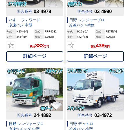
03-4978
03-4990
問合番号
問合番号
いすゞ フォワード
日野 レンジャープロ
冷凍バン 中型
冷凍バン 中増t
年式
H27年9月
型式
FRR90S2
年式
H29年9月
型式
FE7JPAG
走行
248千km
積載
3,050kg
走行
472千km
積載
7,200kg
☆
☆
383
438
税込
万円
税込
万円
詳細ページ
詳細ページ
24-4892
03-4972
問合番号
問合番号
日野 レンジャープロ
日野 デュトロ
冷凍ウイング 中型
冷凍バン 小型