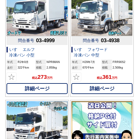
03-4999
03-4938
問合番号
問合番号
いすゞ エルフ
いすゞ フォワード
冷凍バン 小型
冷凍バン 中型
年式
R2年9月
型式
NPR88AN
年式
H29年7月
型式
FRR90S2
走行
322千km
積載
2,950kg
走行
670千km
積載
2,500kg
☆
☆
273
361
税込
万円
税込
万円
詳細ページ
詳細ページ