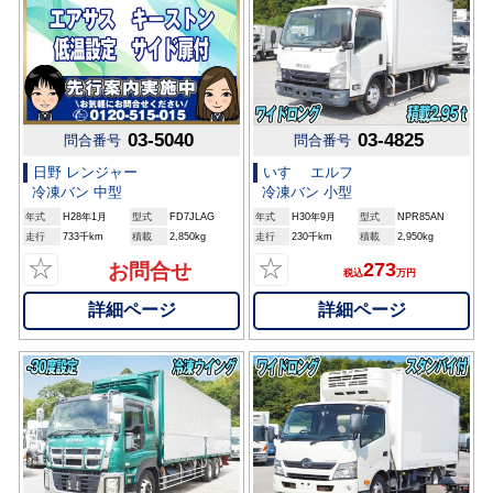
03-5040
03-4825
問合番号
問合番号
日野 レンジャー
いすゞ エルフ
冷凍バン 中型
冷凍バン 小型
年式
H28年1月
型式
FD7JLAG
年式
H30年9月
型式
NPR85AN
走行
733千km
積載
2,850kg
走行
230千km
積載
2,950kg
☆
☆
273
お問合せ
税込
万円
詳細ページ
詳細ページ