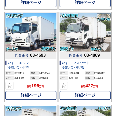
詳細ページ
詳細ページ
03-4693
03-4869
問合番号
問合番号
いすゞ エルフ
いすゞ フォワード
冷凍バン 小型
冷凍バン 中増t
年式
R2年11月
型式
NPR88AN
年式
H29年6月
型式
FSR90T2
走行
296千km
積載
2,950kg
走行
510千km
積載
5,100kg
☆
☆
196
427
税込
万円
税込
万円
詳細ページ
詳細ページ