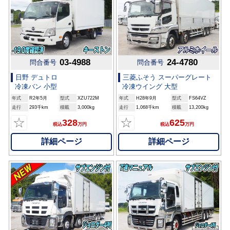
03-4988
24-4780
問合番号
問合番号
日野 デュトロ
三菱ふそう スーパーグレート
冷凍バン 小型
冷凍ウイング 大型
年式
R2年5月
型式
XZU722M
年式
H28年9月
型式
FS64VZ
走行
293千km
積載
3,000kg
走行
1,068千km
積載
13,200kg
☆
☆
328
625
税込
万円
税込
万円
詳細ページ
詳細ページ