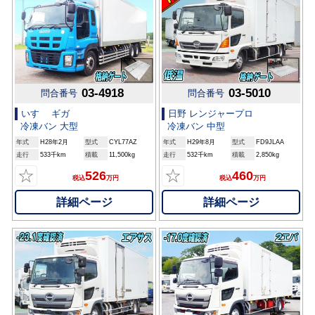
03-4918
03-5010
問合番号
問合番号
いすゞ ギガ
日野 レンジャープロ
冷凍バン 大型
冷凍バン 中型
年式
H28年2月
型式
CYL77AZ
年式
H29年8月
型式
FD9JLAA
走行
533千km
積載
11,500kg
走行
532千km
積載
2,850kg
☆
☆
526
460
税込
万円
税込
万円
詳細ページ
詳細ページ