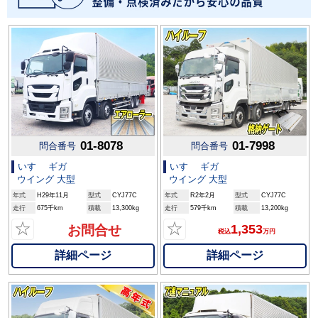
01-8078
01-7998
問合番号
問合番号
いすゞ ギガ
いすゞ ギガ
ウイング 大型
ウイング 大型
年式
H29年11月
型式
CYJ77C
年式
R2年2月
型式
CYJ77C
走行
675千km
積載
13,300kg
走行
579千km
積載
13,200kg
☆
☆
1,353
お問合せ
税込
万円
詳細ページ
詳細ページ