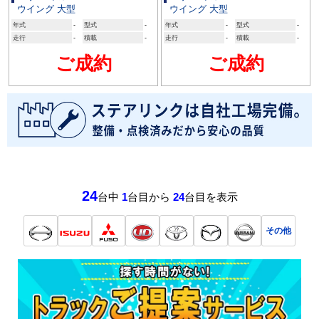
ウイング 大型
ウイング 大型
年式
-
型式
-
年式
-
型式
-
走行
-
積載
-
走行
-
積載
-
ご成約
ご成約
24
台中
1
台目から
24
台目を表示
その他