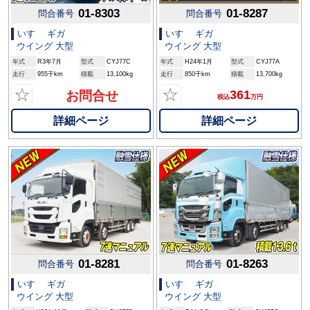
01-8303
01-8287
問合番号
問合番号
いすゞ ギガ
いすゞ ギガ
ウイング 大型
ウイング 大型
年式
R3年7月
型式
CYJ77C
年式
H24年1月
型式
CYJ77A
走行
955千km
積載
13,100kg
走行
850千km
積載
13,700kg
☆
☆
361
お問合せ
税込
万円
詳細ページ
詳細ページ
01-8281
01-8263
問合番号
問合番号
いすゞ ギガ
いすゞ ギガ
ウイング 大型
ウイング 大型