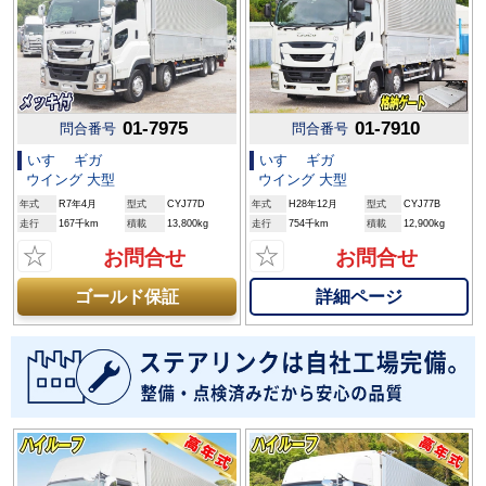
01-7975
01-7910
問合番号
問合番号
いすゞ ギガ
いすゞ ギガ
ウイング 大型
ウイング 大型
年式
R7年4月
型式
CYJ77D
年式
H28年12月
型式
CYJ77B
走行
167千km
積載
13,800kg
走行
754千km
積載
12,900kg
☆
☆
お問合せ
お問合せ
詳細ページ
ゴールド保証