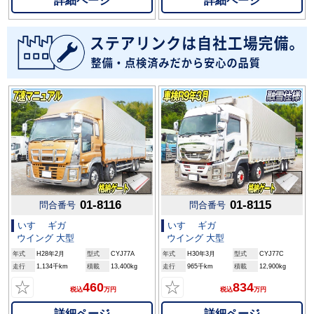
詳細ページ
詳細ページ
01-8116
01-8115
問合番号
問合番号
いすゞ ギガ
いすゞ ギガ
ウイング 大型
ウイング 大型
年式
H28年2月
型式
CYJ77A
年式
H30年3月
型式
CYJ77C
走行
1,134千km
積載
13,400kg
走行
965千km
積載
12,900kg
☆
☆
460
834
税込
万円
税込
万円
詳細ページ
詳細ページ