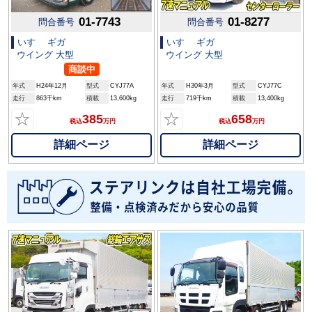
01-7743
01-8277
問合番号
問合番号
いすゞ ギガ
いすゞ ギガ
ウイング 大型
ウイング 大型
商談中
年式
H24年12月
型式
CYJ77A
年式
H30年3月
型式
CYJ77C
走行
863千km
積載
13,600kg
走行
719千km
積載
13,400kg
☆
☆
385
658
税込
万円
税込
万円
詳細ページ
詳細ページ