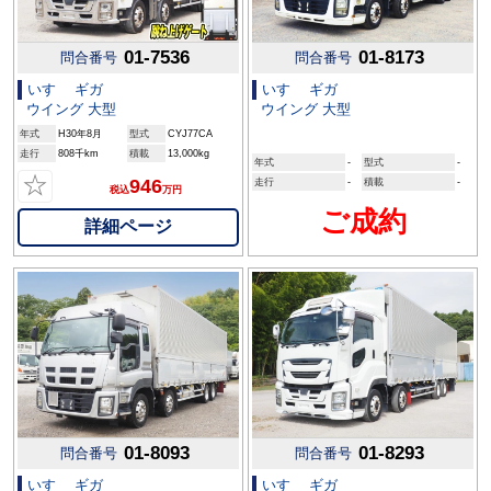
01-7536
01-8173
問合番号
問合番号
いすゞ ギガ
いすゞ ギガ
ウイング 大型
ウイング 大型
年式
H30年8月
型式
CYJ77CA
走行
808千km
積載
13,000kg
年式
-
型式
-
☆
946
走行
-
積載
-
税込
万円
ご成約
詳細ページ
01-8093
01-8293
問合番号
問合番号
いすゞ ギガ
いすゞ ギガ