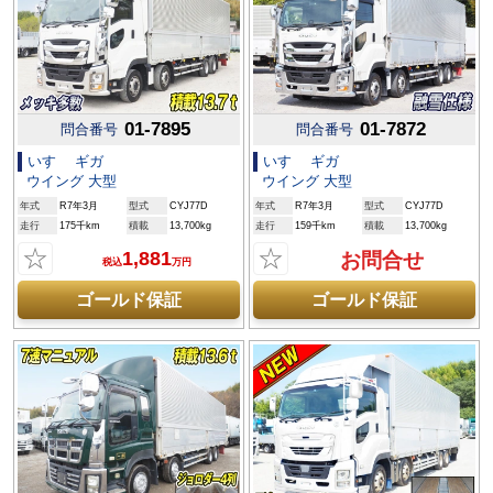
01-7895
01-7872
問合番号
問合番号
いすゞ ギガ
いすゞ ギガ
ウイング 大型
ウイング 大型
年式
R7年3月
型式
CYJ77D
年式
R7年3月
型式
CYJ77D
走行
175千km
積載
13,700kg
走行
159千km
積載
13,700kg
☆
☆
1,881
お問合せ
税込
万円
ゴールド保証
ゴールド保証