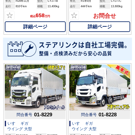
年式
H28年11月
型式
CYJ77B
年式
R1年9月
型式
CYJ77C
走行
810千km
積載
13,400kg
走行
444千km
積載
13,600kg
☆
☆
658
お問合せ
税込
万円
詳細ページ
詳細ページ
01-8229
01-8228
問合番号
問合番号
いすゞ ギガ
いすゞ ギガ
ウイング 大型
ウイング 大型