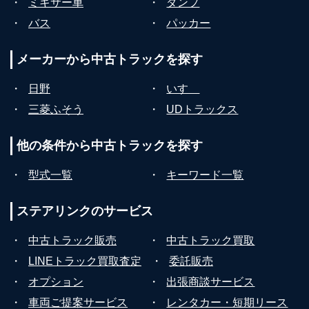
・
ミキサー車
・
ダンプ
・
バス
・
パッカー
メーカーから
中古トラックを探す
・
日野
・
いすゞ
・
三菱ふそう
・
UDトラックス
他の条件から
中古トラックを探す
・
型式一覧
・
キーワード一覧
ステアリンクの
サービス
・
中古トラック販売
・
中古トラック買取
・
LINEトラック買取査定
・
委託販売
・
オプション
・
出張商談サービス
・
車両ご提案サービス
・
レンタカー・短期リース