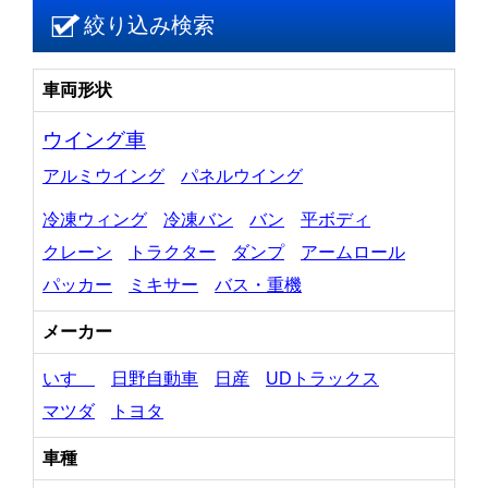
絞り込み検索
車両形状
ウイング車
アルミウイング
パネルウイング
冷凍ウィング
冷凍バン
バン
平ボディ
クレーン
トラクター
ダンプ
アームロール
パッカー
ミキサー
バス・重機
メーカー
いすゞ
日野自動車
日産
UDトラックス
マツダ
トヨタ
車種