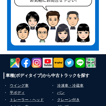
車種(ボディタイプ)から
中古トラックを探す
・
ウイング車
・
冷凍車・冷蔵車
・
平ボディ
・
バン
・
トレーラー・ヘッド
・
クレーン付き