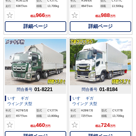
年式
R1年12月
型式
CYJ77C
年式
R3年6月
型式
CYJ77C
走行
636千km
積載
13,700kg
走行
864千km
積載
13,500kg
☆
☆
966
988
税込
万円
税込
万円
詳細ページ
詳細ページ
01-8221
01-8184
問合番号
問合番号
いすゞ ギガ
いすゞ ギガ
ウイング 大型
ウイング 大型
年式
H27年5月
型式
CYJ77A
年式
H28年7月
型式
CYJ77B
走行
657千km
積載
13,800kg
走行
725千km
積載
13,700kg
☆
☆
460
724
税込
万円
税込
万円