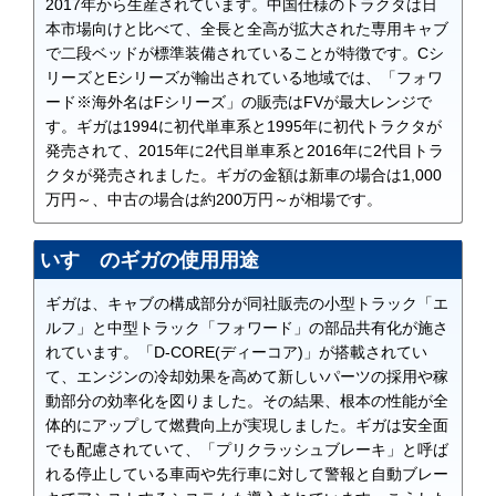
2017年から生産されています。中国仕様のトラクタは日
本市場向けと比べて、全長と全高が拡大された専用キャブ
で二段ベッドが標準装備されていることが特徴です。Cシ
リーズとEシリーズが輸出されている地域では、「フォワ
ード※海外名はFシリーズ」の販売はFVが最大レンジで
す。ギガは1994に初代単車系と1995年に初代トラクタが
発売されて、2015年に2代目単車系と2016年に2代目トラ
クタが発売されました。ギガの金額は新車の場合は1,000
万円～、中古の場合は約200万円～が相場です。
いすゞのギガの使用用途
ギガは、キャブの構成部分が同社販売の小型トラック「エ
ルフ」と中型トラック「フォワード」の部品共有化が施さ
れています。「D-CORE(ディーコア)」が搭載されてい
て、エンジンの冷却効果を高めて新しいパーツの採用や稼
動部分の効率化を図りました。その結果、根本の性能が全
体的にアップして燃費向上が実現しました。ギガは安全面
でも配慮されていて、「プリクラッシュブレーキ」と呼ば
れる停止している車両や先行車に対して警報と自動ブレー