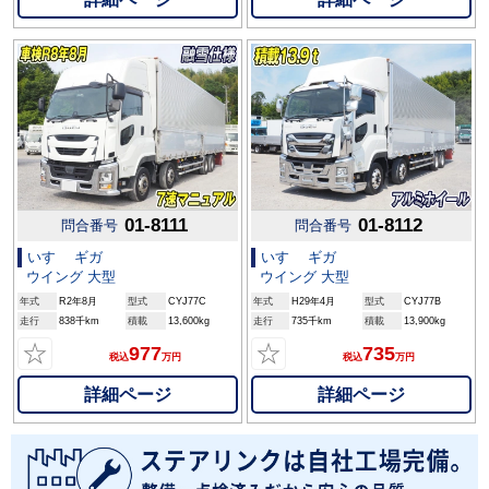
01-8111
01-8112
問合番号
問合番号
いすゞ ギガ
いすゞ ギガ
ウイング 大型
ウイング 大型
年式
R2年8月
型式
CYJ77C
年式
H29年4月
型式
CYJ77B
走行
838千km
積載
13,600kg
走行
735千km
積載
13,900kg
☆
☆
977
735
税込
万円
税込
万円
詳細ページ
詳細ページ