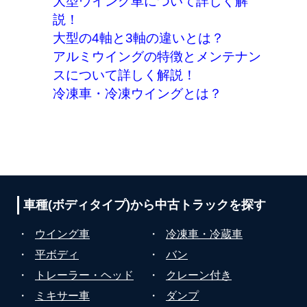
大型ウイング車について詳しく解
説！
大型の4軸と3軸の違いとは？
アルミウイングの特徴とメンテナン
スについて詳しく解説！
冷凍車・冷凍ウイングとは？
車種(ボディタイプ)から
中古トラックを探す
・
ウイング車
・
冷凍車・冷蔵車
・
平ボディ
・
バン
・
トレーラー・ヘッド
・
クレーン付き
・
ミキサー車
・
ダンプ