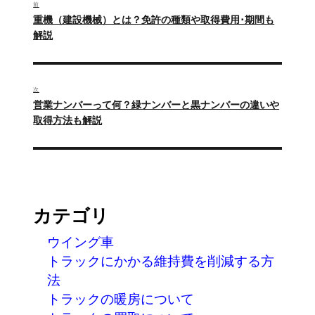
稿
前
過
重機（建設機械）とは？免許の種類や取得費用･期間も
ナ
去
解説
の
ビ
投
ゲ
稿:
次
ー
次
営業ナンバーって何？緑ナンバーと黒ナンバーの違いや
の
取得方法も解説
シ
投
ョ
稿:
ン
カテゴリ
ウイング車
トラックにかかる維持費を削減する方
法
トラックの暖房について