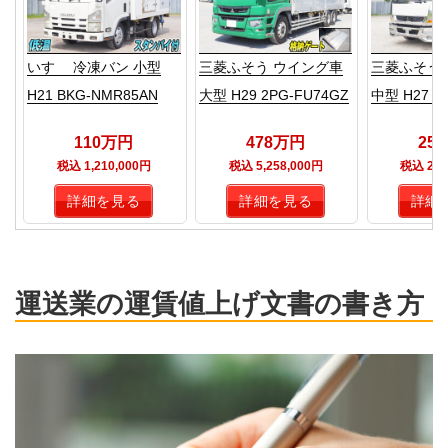
いすゞ 冷凍バン 小型
三菱ふそう ウイング車
三菱ふそう
H21 BKG-NMR85AN
大型 H29 2PG-FU74GZ
中型 H27 T
110万円
478万円
25
税込 1,210,000円
税込 5,258,000円
税込 2,8
詳細を見る
詳細を見る
詳細
運送業の運賃値上げ文書の書き方