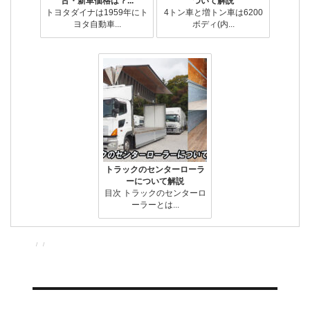
古・新車価格は？...
ついて解説
トヨタダイナは1959年にト
4トン車と増トン車は6200
ヨタ自動車...
ボディ(内...
トラックのセンターローラ
ーについて解説
目次 トラックのセンターロ
ーラーとは...
投
投
カ
稿
稿
テ
者
日:
ゴ
リ
ー
投