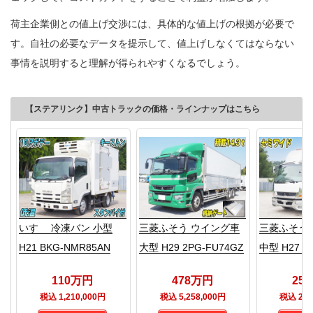
荷主企業側との値上げ交渉には、具体的な値上げの根拠が必要で
す。自社の必要なデータを提示して、値上げしなくてはならない
事情を説明すると理解が得られやすくなるでしょう。
【ステアリンク】中古トラックの価格・ラインナップはこちら
いすゞ 冷凍バン 小型
三菱ふそう ウイング車
三菱ふそう
H21 BKG-NMR85AN
大型 H29 2PG-FU74GZ
中型 H27 T
110万円
478万円
25
税込 1,210,000円
税込 5,258,000円
税込 2,8