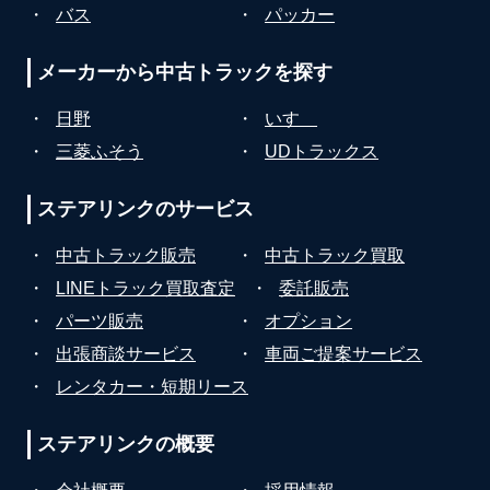
・
バス
・
パッカー
メーカーから
中古トラックを探す
・
日野
・
いすゞ
・
三菱ふそう
・
UDトラックス
ステアリンクの
サービス
・
中古トラック販売
・
中古トラック買取
・
LINEトラック買取査定
・
委託販売
・
パーツ販売
・
オプション
・
出張商談サービス
・
車両ご提案サービス
・
レンタカー・短期リース
ステアリンクの
概要