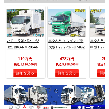
いすゞ 冷凍バン 小型
三菱ふそう ウイング車
三菱ふそう
H21 BKG-NMR85AN
大型 H29 2PG-FU74GZ
中型 H27 T
110万円
478万円
25
税込 1,210,000円
税込 5,258,000円
税込 2,8
詳細を見る
詳細を見る
詳細