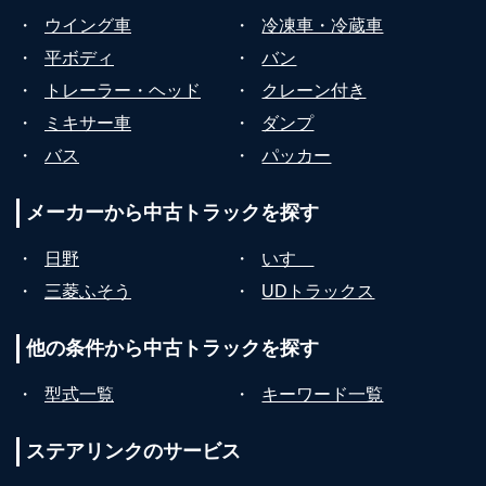
・
ウイング車
・
冷凍車・冷蔵車
・
平ボディ
・
バン
・
トレーラー・ヘッド
・
クレーン付き
・
ミキサー車
・
ダンプ
・
バス
・
パッカー
メーカーから
中古トラックを探す
・
日野
・
いすゞ
・
三菱ふそう
・
UDトラックス
他の条件から
中古トラックを探す
・
型式一覧
・
キーワード一覧
ステアリンクの
サービス