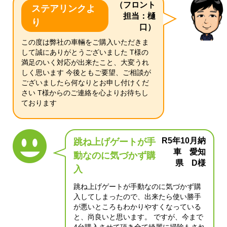
（フロント
ステアリンクよ
担当：樋
り
口）
この度は弊社の車輛をご購入いただきま
して誠にありがとうございました T様の
満足のいく対応が出来たこと、大変うれ
しく思います 今後ともご要望、ご相談が
ございましたら何なりとお申し付けくだ
さい T様からのご連絡を心よりお待ちし
ております
R5年10月納
跳ね上げゲートが手
車 愛知
動なのに気づかず購
県 D様
入
跳ね上げゲートが手動なのに気づかず購
入してしまったので、出来たら使い勝手
が悪いところもわかりやすくなっている
と、尚良いと思います。 ですが、今まで