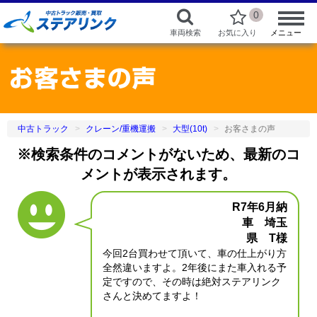
0
車両検索
お気に入り
メニュー
中古トラック
クレーン/重機運搬
大型(10t)
お客さまの声
※検索条件のコメントがないため、最新のコ
メントが表示されます。
R7年6月納
車 埼玉
県 T様
今回2台買わせて頂いて、車の仕上がり方
全然違いますよ。2年後にまた車入れる予
定ですので、その時は絶対ステアリンク
さんと決めてますよ！