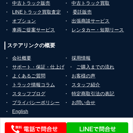
・
中古トラック販売
・
中古トラック買取
・
LINEトラック買取査定
・
委託販売
・
オプション
・
出張商談サービス
・
車両ご提案サービス
・
レンタカー・短期リース
ステアリンクの
概要
・
会社概要
・
採用情報
・
サポート・保証・仕上げ
・
ご購入までの流れ
・
よくあるご質問
・
お客様の声
・
トラック情報コラム
・
スタッフ紹介
・
スタッフブログ
・
特定商取引法の表記
・
プライバシーポリシー
・
お問い合せ
・
English
© 2026 STEERLINK Co.,Ltd