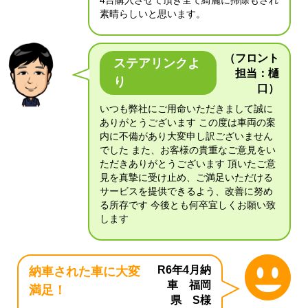
4台購入させて頂き全て綺麗に掃除もされ
素晴らしいと思います。
（フロント
ステアリンクよ
担当：樋
り
口）
いつも弊社にご用命いただきまして誠に
ありがとうございます この度は車両の案
内に不備があり大変申し訳ございません
でした また、お客様の貴重なご意見をい
ただきありがとうございます 頂いたご意
見を真摯に受け止め、ご満足いただける
サービスを提供できるよう、改善に努め
る所存です 今後とも何卒宜しくお願い致
します
R6年4月納
納車された車に大変
車 福岡
満足！
県 S様