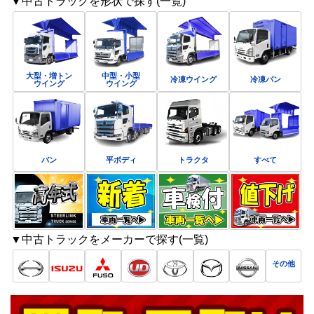
▼中古トラックを形状で探す(一覧)
大型・増トン
中型・小型
冷凍ウイング
冷凍バン
ウイング
ウイング
バン
平ボディ
トラクタ
すべて
▼中古トラックをメーカーで探す(一覧)
その他