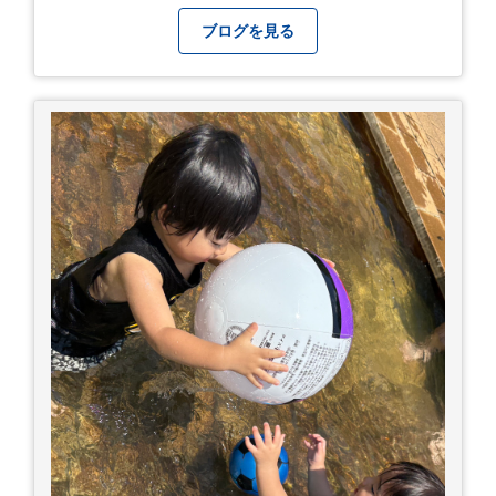
い 症状5 体温が高い、皮ふの異常 症状6 呼びかけ
に反応しない、まっすぐ歩けない 症状7 水分補給
ブログを見る
ができない もし、熱中症かなと思ったら… □すぐ
に医療機関へ相談、または救急車を呼びましょう
□涼しい場所へ移動しましょう □衣服を脱がし、
体を冷やして体温を下げましょう □塩分や水分を
補給しましょう 一番大切な命を守って、夏を乗り
切りましょう！