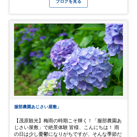
ブログを見る
へ。 江ノ島は時間切れで断念！ 明月院のアジサ
イは白にフチが紫のが特に素敵だと思いました。
中１次男が小学校の修学旅行で鎌倉に行った時に
お昼を食べてお勧めという「玉子焼おざわ」のだ
し巻き卵はとてもおいしかったです。 鶴岡八幡宮
のハスは時期が早かったですが、来月は見事だろ
うなぁ。 それでは、皆さん、梅雨冷えの日もござ
いますが、お元気でお過ごし下さい。
服部農園あじさい屋敷」
【茂原観光】梅雨の時期こそ輝く！「服部農園あ
じさい屋敷」で絶景体験 皆様、こんにちは！ 雨
の日は少し憂鬱になりがちですが、そんな季節だ