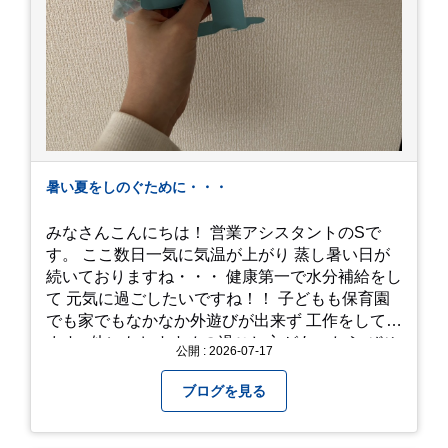
暑い夏をしのぐために・・・
みなさんこんにちは！ 営業アシスタントのSで
す。 ここ数日一気に気温が上がり 蒸し暑い日が
続いておりますね・・・ 健康第一で水分補給をし
て 元気に過ごしたいですね！！ 子どもも保育園
でも家でもなかなか外遊びが出来ず 工作をしてい
ます♪ 他にもおすすめの過ごし方があったら ぜひ
公開 : 2026-07-17
教えてください＾＾ 暑さを乗り越えましょ
う！！！
ブログを見る