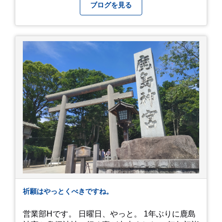
って待機する事になったのですが、、10時頃にも
ブログを見る
らった整理券で、お店に入れるのは12時過ぎ頃で
した。大人気とは聞いていましたがここまでと
は、、！！ 駅前ショッピングモール内の店舗だっ
たのでお買い物をしつつ待機して遂に入店。ハン
バーグはレアな焼き加減でとってもジューシーで
最高に美味しかったです！！目の前で店員さんが
カットしてくれるのもとっても良かったです。 こ
れは何個でも行けてしまう勢い、、！！！ 皆様も
静岡へ行く予定がありましたら是非とも召し上が
って見てください！予約は行っていないようなの
で、時と場合とタイミングと要相談で
す、、！！！
祈願はやっとくべきですね。
営業部Hです。 日曜日、やっと。 1年ぶりに鹿島