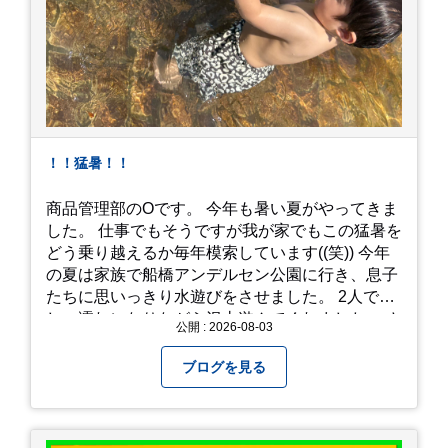
！！猛暑！！
商品管理部のOです。 今年も暑い夏がやってきま
した。 仕事でもそうですが我が家でもこの猛暑を
どう乗り越えるか毎年模索しています((笑)) 今年
の夏は家族で船橋アンデルセン公園に行き、息子
たちに思いっきり水遊びをさせました。 2人でび
しょ濡れになりながら沢山遊んでくれました。 さ
公開 : 2026-08-03
て、来年の猛暑はどう乗り越えるかまた模索して
みようと思います。
ブログを見る