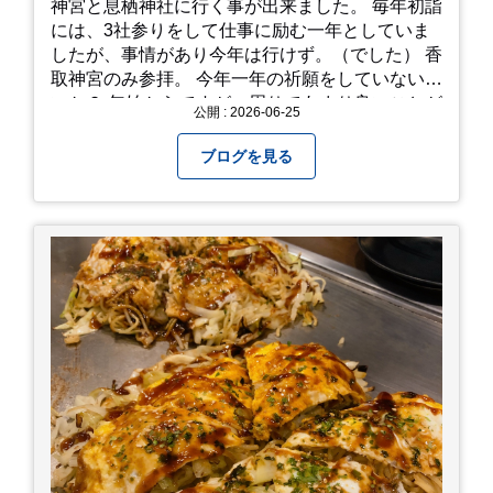
神宮と息栖神社に行く事が出来ました。 毎年初詣
には、3社参りをして仕事に励む一年としていま
したが、事情があり今年は行けず。（でした） 香
取神宮のみ参拝。 今年一年の祈願をしていないせ
いか？ 年始からですが、周りであまり良いことが
公開 : 2026-06-25
耳に入らずで。気掛かりな事がいくつか...。 年始
から、あっという間に半年が過ぎやっとこさ。 3
ブログを見る
日後のこと。不思議ですね。 気にかかる事1つ
目。友人の長期入院から退院の知らせあり！ 気に
かかる事2つ目。疎遠だった知人の訪問あり！ 気
にかかるetcが徐々に....。 気の持ちようと、タイ
ミングかもしれませんが。お宮参りはお薦めで
す。