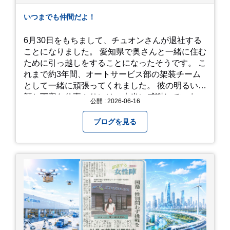
素敵ですし、晴れた日の「キラキラした光を浴び
たアジサイ」も最高です。ぜひカメラを持って出
いつまでも仲間だよ！
かけてみてください！ 訪問の際のポイント 動き
やすい靴で: 山の斜面を利用した農園ですので、
6月30日をもちまして、チュオンさんが退社する
歩き慣れた靴で行くのが安心です。 雨対策: 雨上
ことになりました。 愛知県で奥さんと一緒に住む
がりは足元が少し滑りやすくなることがありま
ために引っ越しをすることになったそうです。 こ
す。タオルや雨具を用意しておくと安心ですね。
れまで約3年間、オートサービス部の架装チーム
開花時期のチェック: その年の気候によって見頃
として一緒に頑張ってくれました。 彼の明るい笑
が少し前後します。出かける前に必ず公式情報や
顔と丁寧な仕事ぶりには、本当に感謝していま
公開 : 2026-06-16
SNSで見頃を確認しましょう！ おわりに 梅雨の
す。 6/15が最後の出勤となりました。 みんなで
時期を「我慢する期間」から「お出かけを楽しむ
撮影した記念写真を添付します。 チュオンさんの
ブログを見る
期間」に変えてくれる、そんな素敵な場所です。
今後のご活躍と新しいスタートを、みんなで応援
今年の初夏は、茂原のあじさいに会いに行ってみ
しましょう！ チュオンさん、今まで本当にありが
ませんか？ 皆様の素敵な週末の参考になれば嬉し
とうございました！
いです！