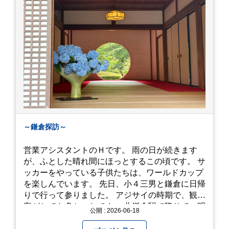
～鎌倉探訪～
営業アシスタントのＨです。 雨の日が続きます
が、ふとした晴れ間にほっとするこの頃です。 サ
ッカーをやっている子供たちは、ワールドカップ
を楽しんでいます。 先日、小４三男と鎌倉に日帰
りで行って参りました。 アジサイの時期で、観光
客がとても多かったです。 北鎌倉駅で降りて、明
公開 : 2026-06-18
月院⇒亀ヶ谷坂切通⇒「もやい工藝」で手仕事の
器を購入⇒お昼ご飯⇒鶴岡八幡宮⇒江ノ電で大仏