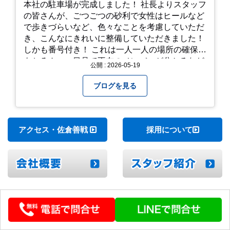
本社の駐車場が完成しました！ 社長よりスタッフ
の皆さんが、ごつごつの砂利で女性はヒールなど
で歩きづらいなど、色々なことを考慮していただ
き、こんなにきれいに整備していただきました！
しかも番号付き！ これは一人一人の場所の確保は
もちろん、一目見て不在のメンバーが分かるなど
公開 : 2026-05-19
「環境整備」となっております！ 私たちの会社で
は毎月「環境整備点検」を実施し、お客様や共に
ブログを見る
働くスタッフの為、会社を皆で良くしていく取り
組みを実施しております！ 心一新！これからも努
力を重ねてまいります！
アクセス・佐倉善戦
採用について