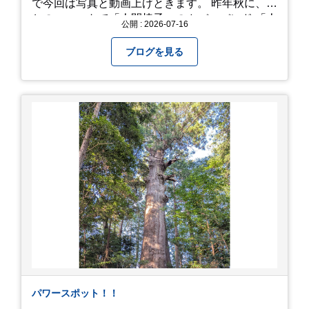
で今回は写真と動画上げときます。 昨年秋に、娘
とのユニットで「人間椅子」のカバーバンド 「人
公開 : 2026-07-16
間イヌ」のライブ画像＆動画です。 一応非公開動
画にしており、娘のファンからもアップしてくれ
ブログを見る
と たくさんお願いされてやす。本人から「メ
ッ！」とされているので ここだけの公開としま
す。 非常に暑苦しいのでご観覧される方は、ご注
意くださいませ。 では、熱中症に気を付けて、お
過ごしください。
https://youtu.be/QWVP8qzpsUE
パワースポット！！