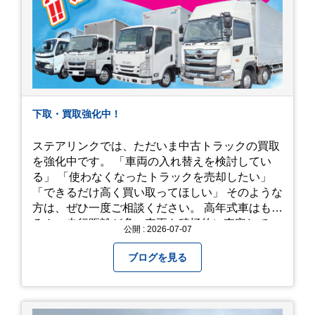
下取・買取強化中！
ステアリンクでは、ただいま中古トラックの買取
を強化中です。 「車両の入れ替えを検討してい
る」 「使わなくなったトラックを売却したい」
「できるだけ高く買い取ってほしい」 そのような
方は、ぜひ一度ご相談ください。 高年式車はもち
ろん、走行距離が多い車両も積極的に査定してい
公開 : 2026-07-07
ます。全国のお客様から多くのお問い合わせをい
ただいており、豊富な販売ネットワークを活かし
ブログを見る
た高価買取が可能です。