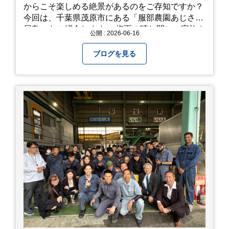
からこそ楽しめる絶景があるのをご存知ですか？
今回は、千葉県茂原市にある「服部農園あじさい
屋敷」をご紹介します。 梅雨の晴れ間に、家族や
公開 : 2026-06-16
友人とドライブがてら訪れるのにぴったりの癒や
しスポットです。 圧倒的なスケール！山一面を埋
ブログを見る
め尽くす「あじさい」 服部農園あじさい屋敷の魅
力は、なんといってもそのスケール感。約18,000
平方メートルの広大な敷地に、なんと250種類以
上・約20,000株ものアジサイが植えられていま
す。 山肌を埋め尽くすように咲き誇るブルー、ピ
ンク、紫のアジサイは圧巻の一言。 歩道が整備さ
れているので、アジサイの中に囲まれるような感
覚で散策を楽しめます。 写真好きにはたまらない
「フォトジェニック」な景色 あじさい屋敷は、ど
こを切り取っても絵になる場所ばかり。 高い場所
からの眺望: 敷地が高い位置にあるため、あじさ
い越しに広がる茂原の景色を一望できます。 小道
での撮影: アジサイの小道を歩いている後ろ姿
は、とても幻想的で素敵な写真になりますよ。 梅
雨の季節特有の「しっとりと濡れたアジサイ」も