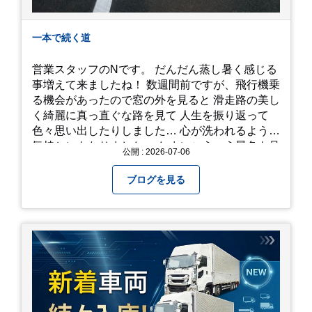
一本で続く道
営業スタッフのNです。 だんだん蒸し暑く感じる
事増えて来ましたね！ 数週間前ですが、飛行機乗
る機会があったので窓の外を見ると 滑走路の美し
く綺麗に真っ直ぐな路を見て 人生を振り返って
色々思い出したりしました… 心が洗われるような
気持ちにもなりました。 たまにこういう景色も見
公開 : 2026-07-06
るのも、いいものですね！(^^ゞ これから暑さ本
番になりますが皆様方くれぐれもご自愛ください
ブログを見る