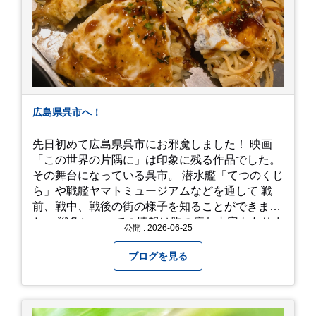
広島県呉市へ！
先日初めて広島県呉市にお邪魔しました！ 映画
「この世界の片隅に」は印象に残る作品でした。
その舞台になっている呉市。 潜水艦「てつのくじ
ら」や戦艦ヤマトミュージアムなどを通して 戦
前、戦中、戦後の街の様子を知ることができまし
た。 戦争についての情報は胸の痛む内容もありま
公開 : 2026-06-25
すが、 改めて色々考えることができるので、行っ
て本当に良かったです！ そして美味しい物もたく
ブログを見る
さん。 写真は地元のスーパーで買った自分へのお
土産たち。 お好み焼きもやっぱり美味しいです
ね！ 広島また遊びに行きたいです♪