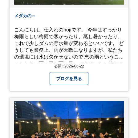
メダカの～
こんにちは、仕入れのnojiです。 今年はすっかり
梅雨らしい梅雨で寒かったり、蒸し暑かったり、
これで少しダムの貯水量が変わるといいです。 ど
うしても業務上、雨が天敵になりますが、私たち
の環境には水は欠かせないので 恵の雨というこば
のとおり、雨の日は雨の日にできることを考えて
公開 : 2026-06-22
きたいものです。 さて、すっかり題名とは違う話
になってしまいましたが、お家には代々10年以上
ブログを見る
続く ヒメダカがいますが、そのメダカの池にはト
ンボが卵を産んで、ヤゴがいたり、変な虫が いた
りします。ヤゴはメダカを食べてしまうのでほん
とは別にしたいのですが、トンボに かえるところ
が見たくて飼ってみました。 が、途中までかえり
そうでしたが、だめなようでした。 秋にはたくさ
んのトンボが飛んでいますが、自然の中で成虫に
かえるというのは厳しいんだなと 実感しました。