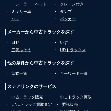
・
トレーラー・ヘッド
・
クレーン付き
・
ミキサー車
・
ダンプ
・
バス
・
パッカー
メーカーから
中古トラックを探す
・
日野
・
いすゞ
・
三菱ふそう
・
UDトラックス
他の条件から
中古トラックを探す
・
型式一覧
・
キーワード一覧
ステアリンクの
サービス
・
中古トラック販売
・
中古トラック買取
・
LINEトラック買取査定
・
委託販売