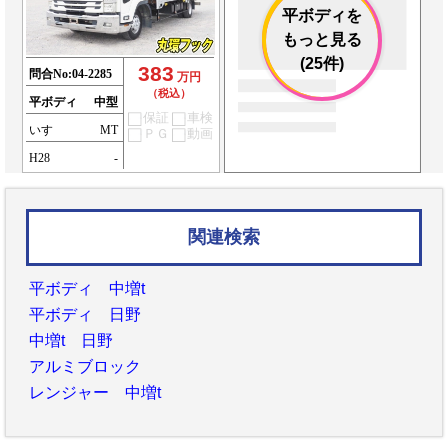
平ボディを
もっと見る
(25件)
383
問合No:
04-2285
万円
（税込）
平ボディ
中型
保証
車検
いすゞ
MT
ＰＧ
動画
H28
-
関連検索
平ボディ 中増t
平ボディ 日野
中増t 日野
アルミブロック
レンジャー 中増t