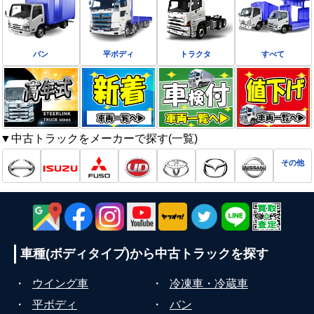
バン
平ボディ
トラクタ
すべて
▼中古トラックをメーカーで探す(一覧)
その他
車種(ボディタイプ)から
中古トラックを探す
・
ウイング車
・
冷凍車・冷蔵車
・
平ボディ
・
バン