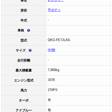
車名
平ボディ
形状
-
年式
車検
QKG-FE7JLAG
型式
中増t
サイズ
-
走行距離
7,800kg
最大積載量
J07E
エンジン型式
270PS
馬力
有
ターボ
無
アドブルー