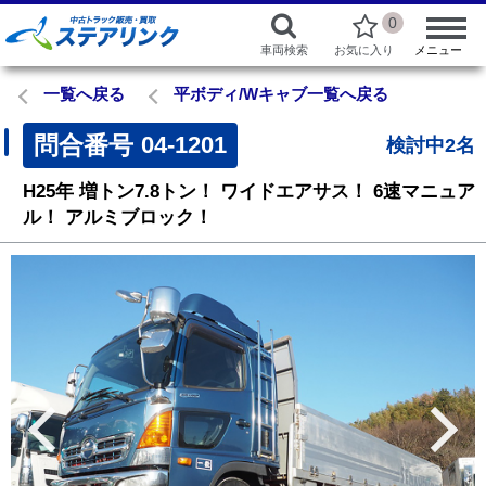
0
車両検索
お気に入り
メニュー
一覧へ戻る
平ボディ/Wキャブ一覧へ戻る
問合番号
04-1201
検討中2名
H25年
増トン7.8トン！
ワイドエアサス！
6速マニュア
ル！
アルミブロック！