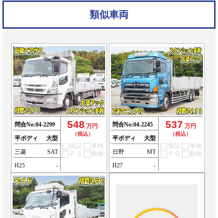
類似車両
548
537
問合No:
04-2299
問合No:
04-2245
万円
万円
（税込）
（税込）
平ボディ
大型
平ボディ
大型
保証
車検
保証
車検
三菱
SAT
日野
MT
ＰＧ
動画
ＰＧ
動画
H25
-
H27
-