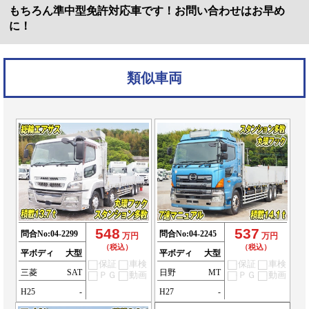
もちろん準中型免許対応車です！お問い合わせはお早め
に！
類似車両
548
537
問合No:
04-2299
問合No:
04-2245
万円
万円
（税込）
（税込）
平ボディ
大型
平ボディ
大型
保証
車検
保証
車検
三菱
SAT
日野
MT
ＰＧ
動画
ＰＧ
動画
H25
-
H27
-