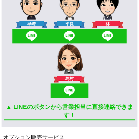
林
早崎
平良
島村
▲ LINEのボタンから営業担当に直接連絡できま
す！
オプション販売サービス