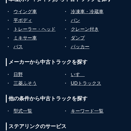
・
ウイング車
・
冷凍車・冷蔵車
・
平ボディ
・
バン
・
トレーラー・ヘッド
・
クレーン付き
・
ミキサー車
・
ダンプ
・
バス
・
パッカー
メーカーから
中古トラックを探す
・
日野
・
いすゞ
・
三菱ふそう
・
UDトラックス
他の条件から
中古トラックを探す
・
型式一覧
・
キーワード一覧
ステアリンクの
サービス