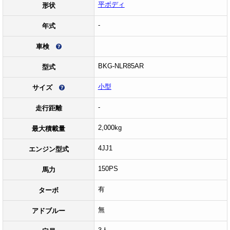
平ボディ
形状
-
年式
車検
BKG-NLR85AR
型式
小型
サイズ
-
走行距離
2,000kg
最大積載量
4JJ1
エンジン型式
150PS
馬力
有
ターボ
無
アドブルー