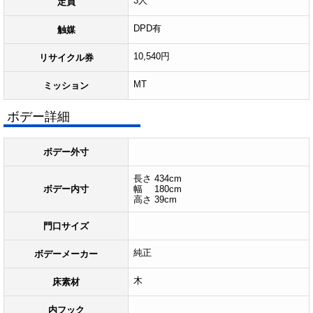
3人
定員
DPD有
触媒
10,540円
リサイクル券
MT
ミッション
ボデー詳細
ボデー外寸
長さ 434cm
ボデー内寸
幅 180cm
高さ 39cm
門口サイズ
純正
ボデーメーカー
木
床素材
内フック