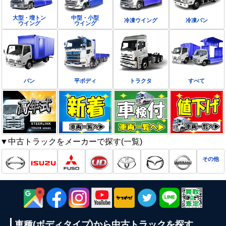
大型・増トン
中型・小型
冷凍ウイング
冷凍バン
ウイング
ウイング
バン
平ボディ
トラクタ
すべて
▼中古トラックをメーカーで探す(一覧)
その他
車種(ボディタイプ)から
中古トラックを探す