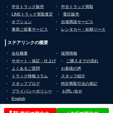
・
中古トラック販売
・
中古トラック買取
・
LINEトラック買取査定
・
委託販売
・
オプション
・
出張商談サービス
・
車両ご提案サービス
・
レンタカー・短期リース
ステアリンクの
概要
・
会社概要
・
採用情報
・
サポート・保証・仕上げ
・
ご購入までの流れ
・
よくあるご質問
・
お客様の声
・
トラック情報コラム
・
スタッフ紹介
・
スタッフブログ
・
特定商取引法の表記
・
プライバシーポリシー
・
お問い合せ
・
English