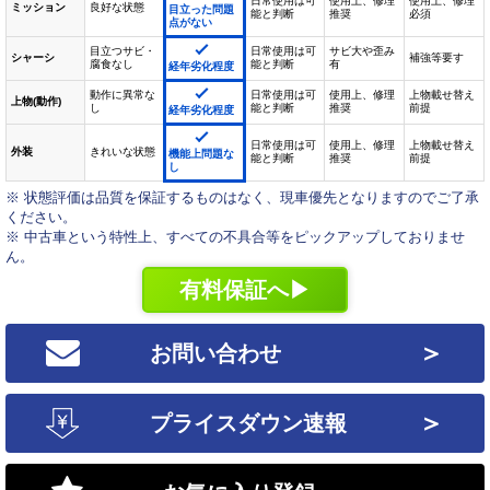
日常使用は可
使用上、修理
使用上、修理
ミッション
良好な状態
目立った問題
能と判断
推奨
必須
点がない
目立つサビ・
日常使用は可
サビ大や歪み
シャーシ
補強等要す
腐食なし
能と判断
有
経年劣化程度
動作に異常な
日常使用は可
使用上、修理
上物載せ替え
上物(動作)
し
能と判断
推奨
前提
経年劣化程度
日常使用は可
使用上、修理
上物載せ替え
外装
きれいな状態
機能上問題な
能と判断
推奨
前提
し
※ 状態評価は品質を保証するものはなく、現車優先となりますのでご了承
ください。
※ 中古車という特性上、すべての不具合等をピックアップしておりませ
ん。
有料保証へ▶
＞
お問い合わせ
＞
プライスダウン速報