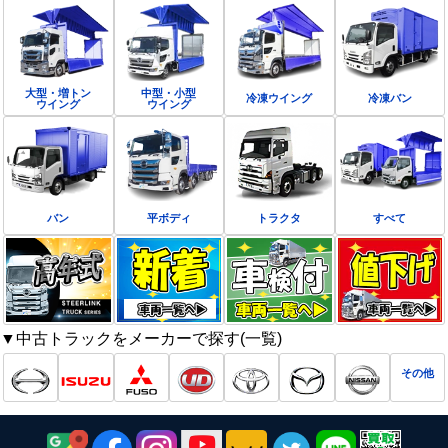
大型・増トン
中型・小型
冷凍ウイング
冷凍バン
ウイング
ウイング
バン
平ボディ
トラクタ
すべて
▼中古トラックをメーカーで探す(一覧)
その他