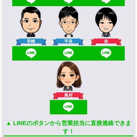
林
早崎
平良
島村
▲ LINEのボタンから営業担当に直接連絡できま
す！