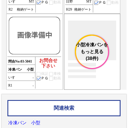
いすゞ
MT
日野
MT
ＰＧ
動画
ＰＧ
動画
R2
格納ゲート
H29
格納ゲート
小型冷凍バンを
もっと見る
(38件)
お問合せ
問合No:
03-5041
下さい
冷凍バン
小型
保証
車検
いすゞ
-
ＰＧ
動画
R1
-
関連検索
冷凍バン 小型