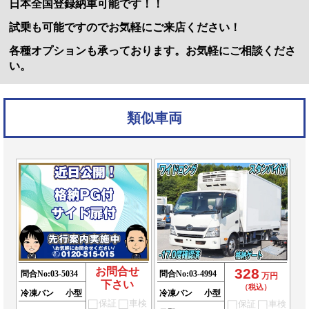
日本全国登録納車可能です！！
試乗も可能ですのでお気軽にご来店ください！
各種オプションも承っております。お気軽にご相談くださ
い。
類似車両
お問合せ
328
問合No:
03-5034
問合No:
03-4994
万円
下さい
（税込）
冷凍バン
小型
冷凍バン
小型
保証
車検
保証
車検