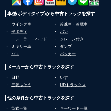
車種(ボディタイプ)から
中古トラックを探す
・
ウイング車
・
冷凍車・冷蔵車
・
平ボディ
・
バン
・
トレーラー・ヘッド
・
クレーン付き
・
ミキサー車
・
ダンプ
・
バス
・
パッカー
メーカーから
中古トラックを探す
・
日野
・
いすゞ
・
三菱ふそう
・
UDトラックス
他の条件から
中古トラックを探す
・
型式一覧
・
キーワード一覧