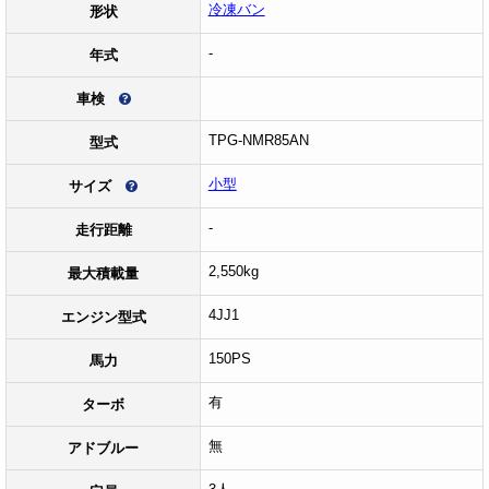
冷凍バン
形状
-
年式
車検
TPG-NMR85AN
型式
小型
サイズ
-
走行距離
2,550kg
最大積載量
4JJ1
エンジン型式
150PS
馬力
有
ターボ
無
アドブルー