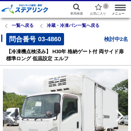
0
車両検索
お気に入り
メニュー
一覧へ戻る
冷蔵・冷凍バン一覧へ戻る
問合番号
03-4860
検討中2名
【冷凍機点検済み】
H30年
格納ゲート付
両サイド扉
標準ロング
低温設定
エルフ