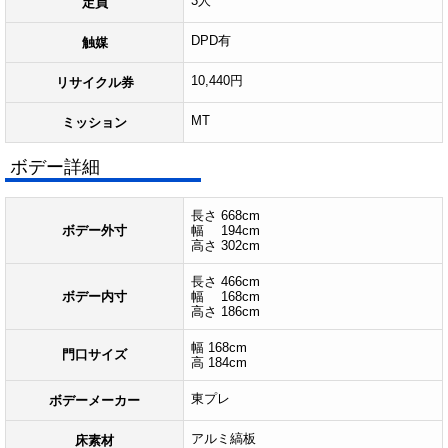
3人
定員
DPD有
触媒
10,440円
リサイクル券
MT
ミッション
ボデー詳細
長さ 668cm
ボデー外寸
幅 194cm
高さ 302cm
長さ 466cm
ボデー内寸
幅 168cm
高さ 186cm
幅 168cm
門口サイズ
高 184cm
東プレ
ボデーメーカー
アルミ縞板
床素材