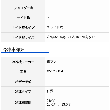
-
ジョロダー溝
○
サイド扉
スライド式
サイド扉タイプ
左:幅82×高さ171 右:幅82×高さ171
サイド扉サイズ
冷凍車詳細
東プレ
冷凍機メーカー
XV32LOC-P
工番
ボデー年式
低温
冷凍タイプ
2時間
冷凍機温度
18.0度→ -13.0度