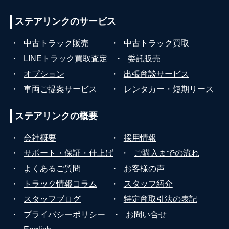
ステアリンクの
サービス
・
中古トラック販売
・
中古トラック買取
・
LINEトラック買取査定
・
委託販売
・
オプション
・
出張商談サービス
・
車両ご提案サービス
・
レンタカー・短期リース
ステアリンクの
概要
・
会社概要
・
採用情報
・
サポート・保証・仕上げ
・
ご購入までの流れ
・
よくあるご質問
・
お客様の声
・
トラック情報コラム
・
スタッフ紹介
・
スタッフブログ
・
特定商取引法の表記
・
プライバシーポリシー
・
お問い合せ