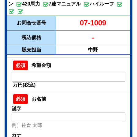
ン
420馬力
7速マニュアル
ハイルーフ
07-1009
お問合せ番号
-
税込価格
販売担当
中野
希望金額
万円(税込)
お名前
漢字
例）佐倉 太郎
カナ