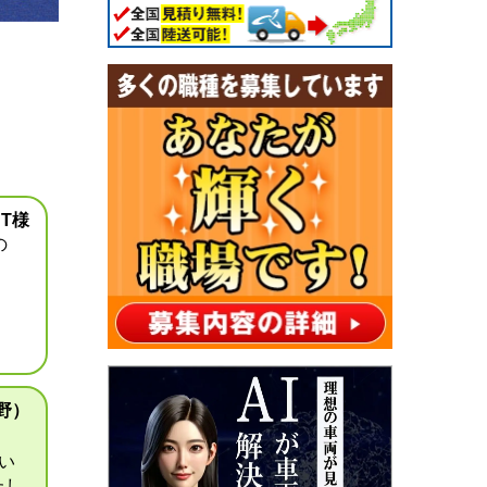
T様
の
野）
い
たし