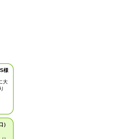
S様
に大
り
口）