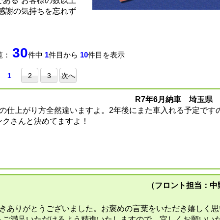
ある“お客様の数以上
感謝の気持ちを忘れず
30
覧：
件中
1
件目から
10
件目を表示
1
2
3
次へ
R7年6月納車 埼玉県 
車の仕上がり方全然違いますよ。2年後にまた車入れる予定です
ンクさんと決めてますよ！
（フロント担当：中
だきありがとうございました。お褒めの言葉をいただき嬉しく思
もご満足いただけるよう精進いたしますので、宜しくお願いい