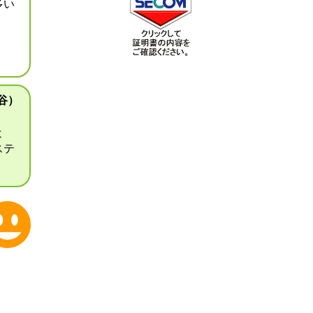
多い
谷）
よ
ステ