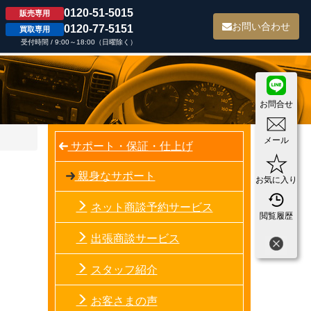
0120-51-5015
販売専用
て
お問い合わせ
0120-77-5151
買取専用
受付時間 / 9:00～18:00（日曜除く）
お問合せ
メール
サポート・保証・仕上げ
親身なサポート
お気に入り
ネット商談予約サービス
閲覧履歴
出張商談サービス
スタッフ紹介
お客さまの声