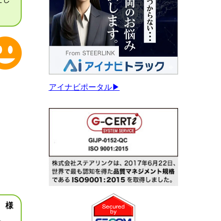
アイナビポータル▶
 様