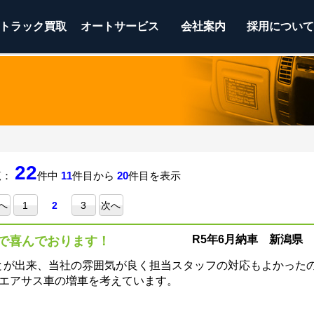
トラック
買取
オートサービス
会社案内
採用につい
22
覧：
件中
11
件目から
20
件目を表示
へ
1
2
3
次へ
R5年6月納車 新潟県 
で喜んでおります！
とが出来、当社の雰囲気が良く担当スタッフの対応もよかった
のエアサス車の増車を考えています。