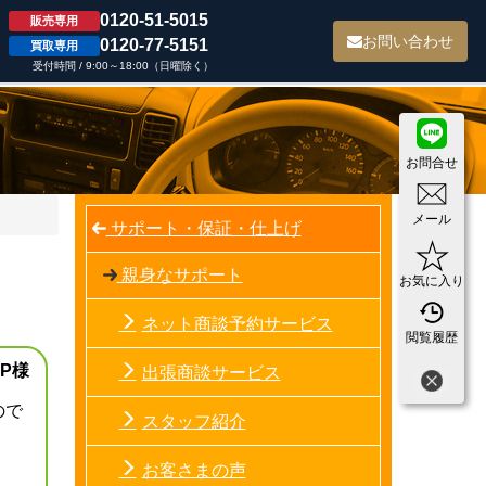
0120-51-5015
販売専用
て
お問い合わせ
0120-77-5151
買取専用
受付時間 / 9:00～18:00（日曜除く）
お問合せ
メール
サポート・保証・仕上げ
親身なサポート
お気に入り
ネット商談予約サービス
閲覧履歴
P様
出張商談サービス
ので
スタッフ紹介
お客さまの声