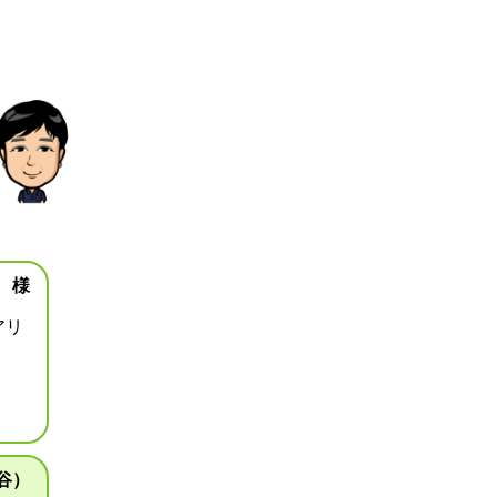
 様
アリ
谷）