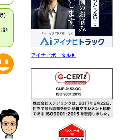
野）
お願
アイナビポータル▶