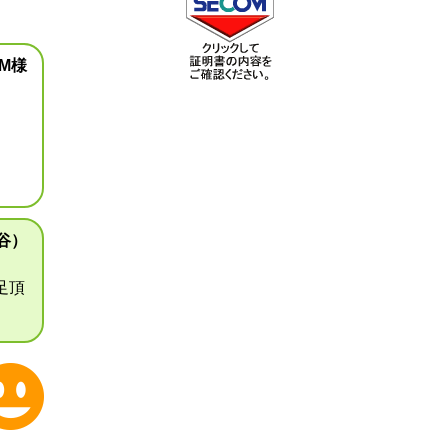
M様
谷）
足頂