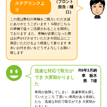
（フロント
ステアリンクよ
担当：樋
り
口）
この度は弊社の車輛をご購入いただき誠
にありがとうございます！ G様がこちら
の車輛で益々ご活躍されることを期待し
ております また、車輛が必要になった際
はお声がげさせていただき今回以上にご
満足いただけるよう精進して参ります 末
永いお付き合いをどうぞよろしくお願い
致します
R6年3月納
迅速な対応で取引が
車 栃木
でき 大変助かりまし
県 T様
た
車両が故障してしまい 急遽車両を探し
ていたところ 丁度いい車両があり依頼し
たら 迅速な対応で取引ができ 大変助か
りました。