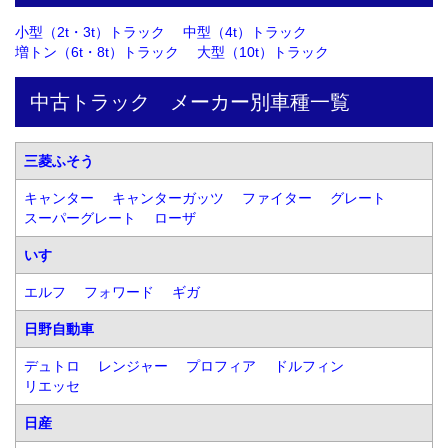
小型（2t・3t）トラック
中型（4t）トラック
増トン（6t・8t）トラック
大型（10t）トラック
中古トラック　メーカー別車種一覧
三菱ふそう
キャンター
キャンターガッツ
ファイター
グレート
スーパーグレート
ローザ
いすゞ
エルフ
フォワード
ギガ
日野自動車
デュトロ
レンジャー
プロフィア
ドルフィン
リエッセ
日産