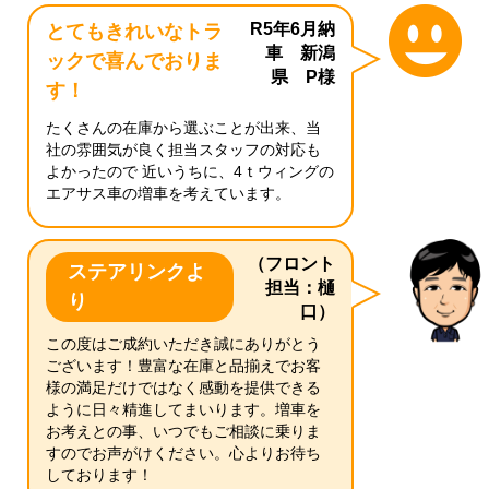
R5年6月納
とてもきれいなトラ
車 新潟
ックで喜んでおりま
県 P様
す！
たくさんの在庫から選ぶことが出来、当
社の雰囲気が良く担当スタッフの対応も
よかったので 近いうちに、4ｔウィングの
エアサス車の増車を考えています。
（フロント
ステアリンクよ
担当：樋
り
口）
この度はご成約いただき誠にありがとう
ございます！豊富な在庫と品揃えでお客
様の満足だけではなく感動を提供できる
ように日々精進してまいります。増車を
お考えとの事、いつでもご相談に乗りま
すのでお声がけください。心よりお待ち
しております！