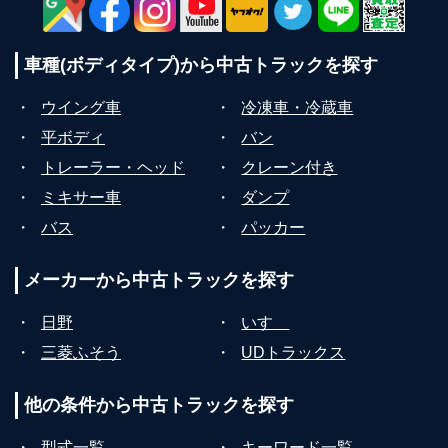
車種(ボディタイプ)から
中古トラックを探す
・
ウイング車
・
冷凍車・冷蔵車
・
平ボディ
・
バン
・
トレーラー・ヘッド
・
クレーン付き
・
ミキサー車
・
ダンプ
・
バス
・
パッカー
メーカーから
中古トラックを探す
・
日野
・
いすゞ
・
三菱ふそう
・
UDトラックス
他の条件から
中古トラックを探す
・
型式一覧
・
キーワード一覧