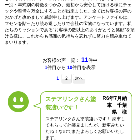
ー別・年式別の特徴をつかみ、最初から安心して頂ける様にチェ
ックや整備を万全にすることが出来ました。全てはお客様の声の
おかげと改めまして感謝申し上げます。アンケートファイルは、
フセンを貼ったり読み返したりで会社の宝物になっています。私
たちのミッションである“お客様の数以上のありがとうと笑顔”を頂
ける様に、これからも感謝の気持ちを忘れずに努力を積み重ねて
まいります。
11
お客様の声一覧：
件中
1
件目から
10
件目を表示
1
2
次へ
R6年7月納
ステアリンクさん塗
車 千葉
装凄いです！
県 様
ステアリンクさん塗装凄いです！ 納車し
てもらって外装見ましたが、新車みたい
だね！なのでまたよろしくお願いいたし
ます。