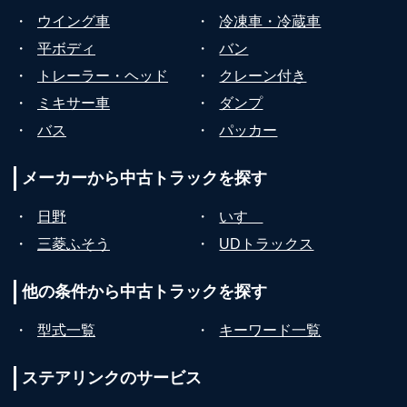
・
ウイング車
・
冷凍車・冷蔵車
・
平ボディ
・
バン
・
トレーラー・ヘッド
・
クレーン付き
・
ミキサー車
・
ダンプ
・
バス
・
パッカー
メーカーから
中古トラックを探す
・
日野
・
いすゞ
・
三菱ふそう
・
UDトラックス
他の条件から
中古トラックを探す
・
型式一覧
・
キーワード一覧
ステアリンクの
サービス