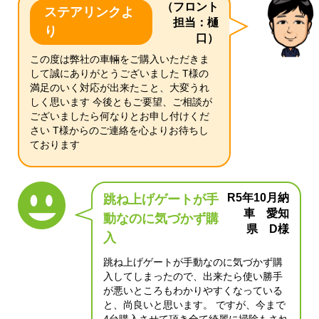
（フロント
ステアリンクよ
担当：樋
り
口）
この度は弊社の車輛をご購入いただきま
して誠にありがとうございました T様の
満足のいく対応が出来たこと、大変うれ
しく思います 今後ともご要望、ご相談が
ございましたら何なりとお申し付けくだ
さい T様からのご連絡を心よりお待ちし
ております
R5年10月納
跳ね上げゲートが手
車 愛知
動なのに気づかず購
県 D様
入
跳ね上げゲートが手動なのに気づかず購
入してしまったので、出来たら使い勝手
が悪いところもわかりやすくなっている
と、尚良いと思います。 ですが、今まで