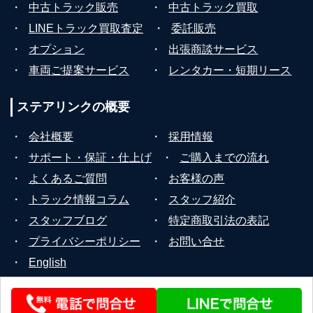
・
中古トラック販売
・
中古トラック買取
・
LINEトラック買取査定
・
委託販売
・
オプション
・
出張商談サービス
・
車両ご提案サービス
・
レンタカー・短期リース
ステアリンクの
概要
・
会社概要
・
採用情報
・
サポート・保証・仕上げ
・
ご購入までの流れ
・
よくあるご質問
・
お客様の声
・
トラック情報コラム
・
スタッフ紹介
・
スタッフブログ
・
特定商取引法の表記
・
プライバシーポリシー
・
お問い合せ
・
English
© 2026 STEERLINK Co.,Ltd