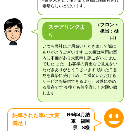
4台購入させて頂き全て綺麗に掃除もされ
素晴らしいと思います。
（フロント
ステアリンクよ
担当：樋
り
口）
いつも弊社にご用命いただきまして誠に
ありがとうございます この度は車両の案
内に不備があり大変申し訳ございません
でした また、お客様の貴重なご意見をい
ただきありがとうございます 頂いたご意
見を真摯に受け止め、ご満足いただける
サービスを提供できるよう、改善に努め
る所存です 今後とも何卒宜しくお願い致
します
R6年4月納
納車された車に大変
車 福岡
満足！
県 S様