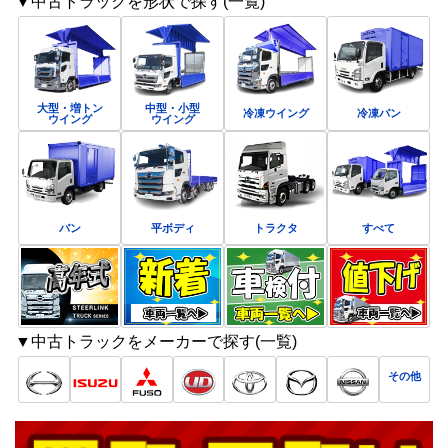
▼中古トラックを形状で探す(一覧)
大型・増トン
中型・小型
冷凍ウイング
冷凍バン
ウイング
ウイング
バン
平ボディ
トラクタ
すべて
▼中古トラックをメーカーで探す(一覧)
その他