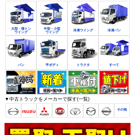
大型・増トン
中型・小型
冷凍ウイング
冷凍バン
ウイング
ウイング
バン
平ボディ
トラクタ
すべて
▼中古トラックをメーカーで探す(一覧)
その他