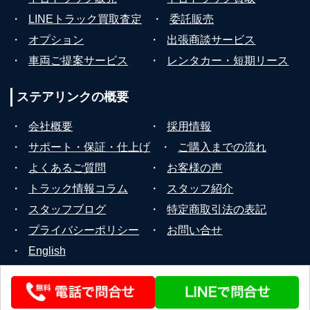
・
LINEトラック買取査定
・
委託販売
・
オプション
・
出張商談サービス
・
車両ご提案サービス
・
レンタカー・短期リース
ステアリンクの
概要
・
会社概要
・
採用情報
・
サポート・保証・仕上げ
・
ご購入までの流れ
・
よくあるご質問
・
お客様の声
・
トラック情報コラム
・
スタッフ紹介
・
スタッフブログ
・
特定商取引法の表記
・
プライバシーポリシー
・
お問い合せ
・
English
© 2026 STEERLINK Co.,Ltd