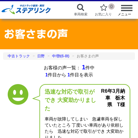
0
車両検索
お気に入り
メニュー
中古トラック
日野
中増t(6-8t)
お客さまの声
1
お客様の声一覧：
件中
1
件目から
1
件目を表示
R6年3月納
迅速な対応で取引が
車 栃木
でき 大変助かりまし
県 T様
た
車両が故障してしまい 急遽車両を探し
ていたところ 丁度いい車両があり依頼し
たら 迅速な対応で取引ができ 大変助か
りました。