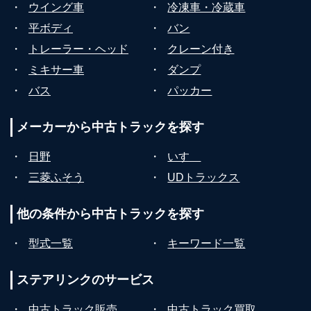
・
ウイング車
・
冷凍車・冷蔵車
・
平ボディ
・
バン
・
トレーラー・ヘッド
・
クレーン付き
・
ミキサー車
・
ダンプ
・
バス
・
パッカー
メーカーから
中古トラックを探す
・
日野
・
いすゞ
・
三菱ふそう
・
UDトラックス
他の条件から
中古トラックを探す
・
型式一覧
・
キーワード一覧
ステアリンクの
サービス
・
中古トラック販売
・
中古トラック買取