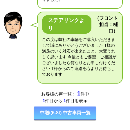
（フロント
ステアリンクよ
担当：樋
り
口）
この度は弊社の車輛をご購入いただきま
して誠にありがとうございました T様の
満足のいく対応が出来たこと、大変うれ
しく思います 今後ともご要望、ご相談が
ございましたら何なりとお申し付けくだ
さい T様からのご連絡を心よりお待ちし
ております
1
お客様の声一覧：
件中
1
件目から
1
件目を表示
中増t(6-8t) 中古車両一覧